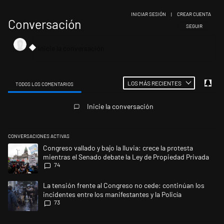
INICIAR SESIÓN
|
CREAR CUENTA
Conversación
SIGA ESTA CONV
SEGUIR
LOS MÁS RECIENTES
TODOS LOS COMENTARIOS
Todos los comentarios
Inicie la conversación
CONVERSACIONES ACTIVAS
Este listado muestra los artículos con más comentarios en los últimos 
Un artículo de tendencia con el título "Congreso vallado y bajo la lluvi
Congreso vallado y bajo la lluvia: crece la protesta
mientras el Senado debate la Ley de Propiedad Privada
74
Un artículo de tendencia con el título "La tensión frente al Congreso no
La tensión frente al Congreso no cede: continúan los
incidentes entre los manifestantes y la Policía
73