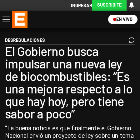
SUSCRIBITE
INGRESAR
EN VIVO
Economía
Política
Internacional
Actualidad
Descargá la App
DESREGULACIONES
El Gobierno busca
impulsar una nueva ley
de biocombustibles: “Es
una mejora respecto a lo
que hay hoy, pero tiene
sabor a poco”
“La buena noticia es que finalmente el Gobierno
Nacional envió un proyecto de ley sobre un tema