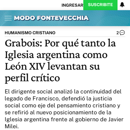
SUSCRIBITE
INGRESAR
Inicio
Ahora
Opinión
Actualidad
Política
Economía
Columnistas
Política
Pymes
Salud
HUMANISMO CRISTIANO
2
Ciencia
Protagonistas
Tecnología
Grabois: Por qué tanto la
Cultura
Arte
Educación
Iglesia argentina como
Internacional
Clima
Deportes
CARAS
Exitoina
Turismo
León XIV levantan su
Videos
Córdoba
Reperfilar
perfil crítico
Business
Noticias
Caras
Exitoina
Gaming
Vivo
El dirigente social analizó la continuidad del
Diario del Juicio
legado de Francisco, defendió la justicia
social como eje del pensamiento cristiano y
se refirió al nuevo posicionamiento de la
Iglesia argentina frente al gobierno de Javier
Milei.