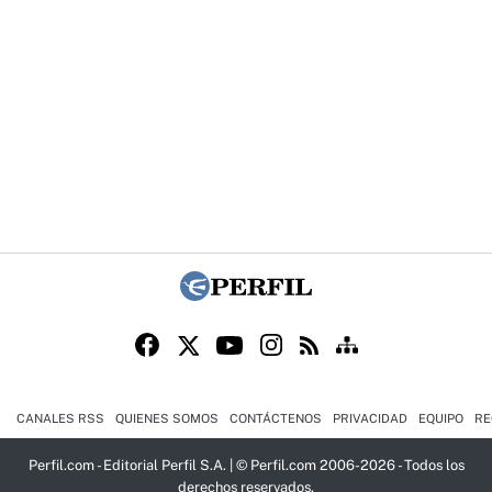
CANALES RSS
QUIENES SOMOS
CONTÁCTENOS
PRIVACIDAD
EQUIPO
RE
Perfil.com - Editorial Perfil S.A.
| © Perfil.com 2006-2026 - Todos los
derechos reservados.