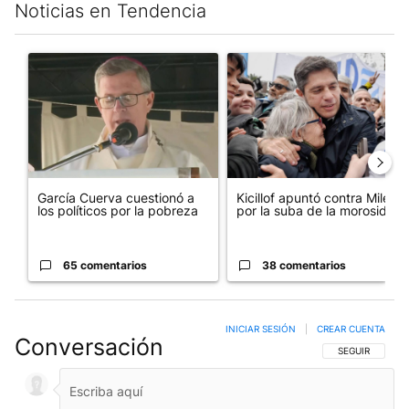
Noticias en Tendencia
Este listado muestra los artículos con más comentarios en los últim
Un artículo de tendencia con el título "García Cuerva cuestionó 
Un artículo de tendencia con el
García Cuerva cuestionó a
Kicillof apuntó contra Milei
los políticos por la pobreza
por la suba de la morosida...
65 comentarios
38 comentarios
INICIAR SESIÓN
|
CREAR CUENTA
Conversación
SIGA ESTA CO
SEGUIR