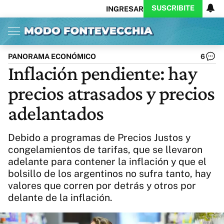
SUSCRIBITE
INGRESAR
Inicio
Ahora
Opinión
Actualidad
Política
Economía
Columnistas
Política
Pymes
Salud
PANORAMA ECONÓMICO
6
Ciencia
Protagonistas
Tecnología
Inflación pendiente: hay
Cultura
Arte
Educación
precios atrasados y precios
Internacional
Clima
Deportes
CARAS
Exitoina
Turismo
adelantados
Videos
Córdoba
Reperfilar
Business
Noticias
Caras
Debido a programas de Precios Justos y
Exitoina
Gaming
Vivo
congelamientos de tarifas, que se llevaron
adelante para contener la inflación y que el
Diario del Juicio
bolsillo de los argentinos no sufra tanto, hay
valores que corren por detrás y otros por
delante de la inflación.