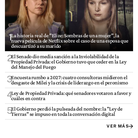
1
La historia real de "Elize: Sombras de una mujer", la
nueva película de Netflix sobre el caso de una esposa que
descuartizó a su marido
2
El Senado dio media sanción a la Inviolabilidad de la
Propiedad Privada: el Gobierno tuvo que ceder en la Ley
del Manejo del Fuego
3
Encuesta rumbo a 2027: cuatro consultoras midieron el
desgaste de Milei y la crisis de liderazgo en el peronismo
4
Ley de Propiedad Privada: qué senadores votaron a favor y
cuáles en contra
5
El Gobierno perdió la pulseada del nombre: la "Ley de
Tierras" se impuso en toda la conversación digital
VER MÁS