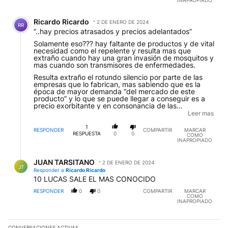
Comentario de Ricardo Ricardo.
Ricardo Ricardo
2 DE ENERO DE 2024
RR
“..hay precios atrasados y precios adelantados”
Solamente eso??? hay faltante de productos y de vital
necesidad como el repelente y resulta mas que
extraño cuando hay una gran invasión de mosquitos y
mas cuando son transmisores de enfermedades.
Resulta extraño el rotundo silencio por parte de las
empresas que lo fabrican, mas sabiendo que es la
época de mayor demanda “del mercado de este
producto” y lo que se puede llegar a conseguir es a
precio exorbitante y en consonancia de las
autoridades sanitarias que lo único que hacen pautas
Leer mas
publicitarias responsabilizando a los ciudadanos
aduciendo que el único lugar donde se reproduce el
1
RESPONDER
COMPARTIR
MARCAR
mosquito en las casas y no en los lugares públicos y
RESPUESTA
0
0
COMO
/o el saneamiento publico...
INAPROPIADO
Respuesta de JUAN TARSITANO.
JUAN TARSITANO
2 DE ENERO DE 2024
JT
Responder a
Ricardo Ricardo
10 LUCAS SALE EL MAS CONOCIDO
RESPONDER
0
0
COMPARTIR
MARCAR
COMO
INAPROPIADO
CONVERSACIONES ACTIVAS