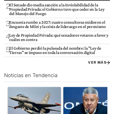
2
El Senado dio media sanción a la Inviolabilidad de la
Propiedad Privada: el Gobierno tuvo que ceder en la Ley
del Manejo del Fuego
3
Encuesta rumbo a 2027: cuatro consultoras midieron el
desgaste de Milei y la crisis de liderazgo en el peronismo
4
Ley de Propiedad Privada: qué senadores votaron a favor y
cuáles en contra
5
El Gobierno perdió la pulseada del nombre: la "Ley de
Tierras" se impuso en toda la conversación digital
VER MÁS
Noticias en Tendencia
Este listado muestra los artículos con más comentarios en los últim
Un artículo de tendencia con el título "Los aviones F 16 sobrevo
Un artículo de tendencia con el