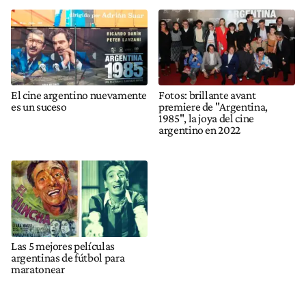
El cine argentino nuevamente
Fotos: brillante avant
es un suceso
premiere de "Argentina,
1985", la joya del cine
argentino en 2022
Las 5 mejores películas
argentinas de fútbol para
maratonear