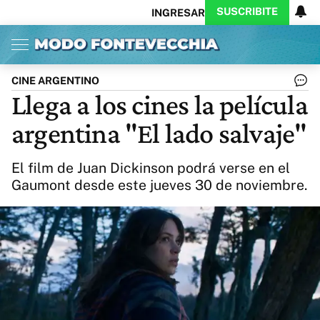
SUSCRIBITE
INGRESAR
Inicio
Ahora
Opinión
Actualidad
Política
Economía
Columnistas
Política
Pymes
Salud
CINE ARGENTINO
Ciencia
Protagonistas
Tecnología
Llega a los cines la película
Cultura
Arte
Educación
argentina "El lado salvaje"
Internacional
Clima
Deportes
CARAS
Exitoina
Turismo
El film de Juan Dickinson podrá verse en el
Videos
Córdoba
Reperfilar
Gaumont desde este jueves 30 de noviembre.
Business
Noticias
Caras
Exitoina
Gaming
Vivo
Diario del Juicio