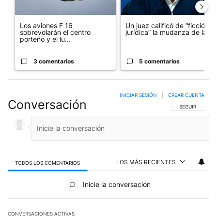
Los aviones F 16
Un juez calificó de “ficción
sobrevolarán el centro
jurídica” la mudanza de la...
porteño y el lu...
3 comentarios
5 comentarios
INICIAR SESIÓN
|
CREAR CUENTA
Conversación
SIGA ESTA CO
SEGUIR
LOS MÁS RECIENTES
TODOS LOS COMENTARIOS
Todos los comentarios
Inicie la conversación
CONVERSACIONES ACTIVAS