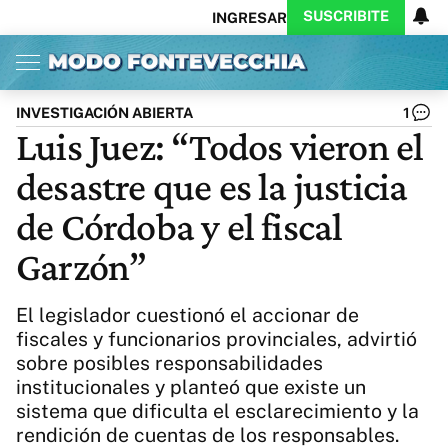
SUSCRIBITE
INGRESAR
Inicio
Ahora
Opinión
Actualidad
Política
Economía
Columnistas
Política
Pymes
Salud
INVESTIGACIÓN ABIERTA
1
Ciencia
Protagonistas
Tecnología
Luis Juez: “Todos vieron el
Cultura
Arte
Educación
desastre que es la justicia
Internacional
Clima
Deportes
CARAS
Exitoina
Turismo
de Córdoba y el fiscal
Videos
Córdoba
Reperfilar
Garzón”
Business
Noticias
Caras
Exitoina
Gaming
Vivo
El legislador cuestionó el accionar de
Diario del Juicio
fiscales y funcionarios provinciales, advirtió
sobre posibles responsabilidades
institucionales y planteó que existe un
sistema que dificulta el esclarecimiento y la
rendición de cuentas de los responsables.