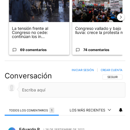
La tensión frente al
Congreso vallado y bajo la
Congreso no cede:
lluvia: crece la protesta mi...
continúan los in...
69 comentarios
74 comentarios
INICIAR SESIÓN
|
CREAR CUENTA
Conversación
SIGA ESTA CO
SEGUIR
LOS MÁS RECIENTES
TODOS LOS COMENTARIOS
1
Todos los comentarios
Comentario de Eduardo P..
Eduardo P.
26 DE SEPTIEMBRE DE 2022