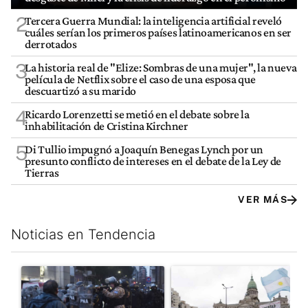
2
Tercera Guerra Mundial: la inteligencia artificial reveló
cuáles serían los primeros países latinoamericanos en ser
derrotados
3
La historia real de "Elize: Sombras de una mujer", la nueva
película de Netflix sobre el caso de una esposa que
descuartizó a su marido
4
Ricardo Lorenzetti se metió en el debate sobre la
inhabilitación de Cristina Kirchner
5
Di Tullio impugnó a Joaquín Benegas Lynch por un
presunto conflicto de intereses en el debate de la Ley de
Tierras
VER MÁS
Noticias en Tendencia
Este listado muestra los artículos con más comentarios en los últim
Un artículo de tendencia con el título "La tensión frente al Con
Un artículo de tendencia con e