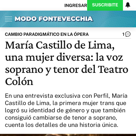
SUSCRIBITE
INGRESAR
Inicio
Ahora
Opinión
Actualidad
Política
Economía
Columnistas
Política
Pymes
Salud
CAMBIO PARADIGMÁTICO EN LA ÓPERA
1
Ciencia
Protagonistas
Tecnología
María Castillo de Lima,
Cultura
Arte
Educación
una mujer diversa: la voz
Internacional
Clima
Deportes
CARAS
Exitoina
Turismo
soprano y tenor del Teatro
Videos
Córdoba
Reperfilar
Colón
Business
Noticias
Caras
Exitoina
Gaming
Vivo
En una entrevista exclusiva con Perfil, María
Diario del Juicio
Castillo de Lima, la primera mujer trans que
logró su identidad de género y que también
consiguió cambiarse de tenor a soprano,
cuenta los detalles de una historia única.