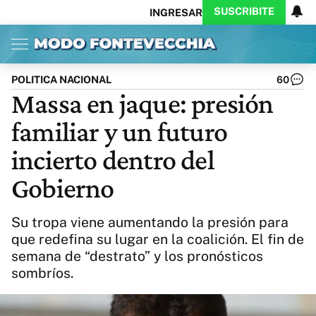
SUSCRIBITE
INGRESAR
Inicio
Ahora
Opinión
Actualidad
Política
Economía
Columnistas
Política
Pymes
Salud
POLITICA NACIONAL
60
Ciencia
Protagonistas
Tecnología
Massa en jaque: presión
Cultura
Arte
Educación
familiar y un futuro
Internacional
Clima
Deportes
CARAS
Exitoina
Turismo
incierto dentro del
Videos
Córdoba
Reperfilar
Gobierno
Business
Noticias
Caras
Exitoina
Gaming
Vivo
Su tropa viene aumentando la presión para
Diario del Juicio
que redefina su lugar en la coalición. El fin de
semana de “destrato” y los pronósticos
sombríos.