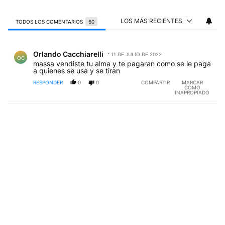
LOS MÁS RECIENTES
TODOS LOS COMENTARIOS
60
Todos los comentarios
Comentario de Orlando Cacchiarelli.
Orlando Cacchiarelli
11 DE JULIO DE 2022
OC
massa vendiste tu alma y te pagaran como se le paga
a quienes se usa y se tiran
RESPONDER
0
0
COMPARTIR
MARCAR
COMO
INAPROPIADO