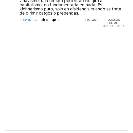
Chavismo; una remota posibilifad de giro al
capitalismo, no fundamentada en nada. Es
kichnerismo puro, solo en disidencis cuando se trata
de dirimir catgos o prebendas.
RESPONDER
0
0
COMPARTIR
MARCAR
COMO
INAPROPIADO
Comentario de Roberto De Stefano.