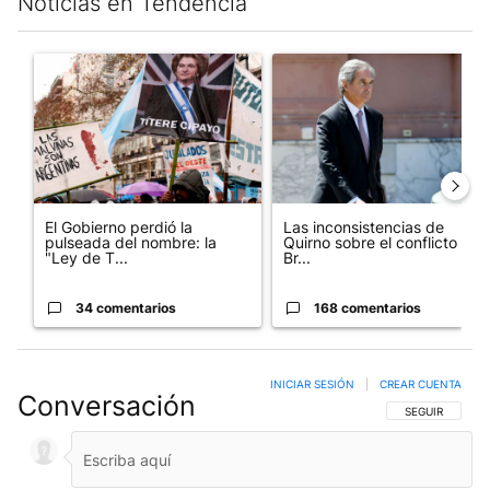
Noticias en Tendencia
Este listado muestra los artículos con más comentarios en los últim
Un artículo de tendencia con el título "El Gobierno perdió la pu
Un artículo de tendencia con e
El Gobierno perdió la
Las inconsistencias de
pulseada del nombre: la
Quirno sobre el conflicto con
"Ley de T...
Br...
34 comentarios
168 comentarios
INICIAR SESIÓN
|
CREAR CUENTA
Conversación
SIGA ESTA CO
SEGUIR