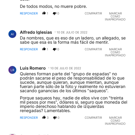
De todos modos, no muere pobre.
RESPONDER
1
0
COMPARTIR
MARCAR
COMO
INAPROPIADO
Comentario de Alfredo Iglesias.
Alfredo Iglesias
10 DE JULIO DE 2022
AI
Da nombres, que es eso de un ladero, un allegado, se
sabe que esa es la forma más fácil de mentir.
RESPONDER
1
0
COMPARTIR
MARCAR
COMO
INAPROPIADO
Comentario de Luis Romero.
Luis Romero
10 DE JULIO DE 2022
LR
Quienes forman parte del "grupo de espadas" no
podrán sacarse el peso de responsabilidad de lo que
sucede, aunque quieran, aunque mientan, aunque
fueran parte sólo de la foto y realmente no estuvieran
sacando ganancias de los últimos "saqueos".
Porque saqueos hay, nadie de ellos vive con "treinta
mil pesos por mes", dólares si, seguro que moneda del
imperio derechoso hablando de izquierdas
renegadas? Lamentables.
RESPONDER
3
0
COMPARTIR
MARCAR
COMO
INAPROPIADO
Comentario de Gustavo Balbi.