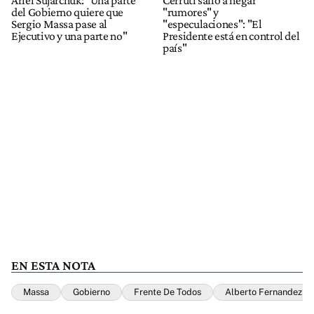
Ariel Sujarchuk: "Una parte
Cerruti salió a negar
del Gobierno quiere que
"rumores" y
Sergio Massa pase al
"especulaciones": "El
Ejecutivo y una parte no"
Presidente está en control del
país"
EN ESTA NOTA
Massa
Gobierno
Frente De Todos
Alberto Fernandez