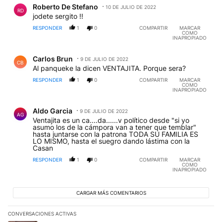
Roberto De Stefano
10 DE JULIO DE 2022
RD
jodete sergito !!
RESPONDER
1
0
COMPARTIR
MARCAR
COMO
INAPROPIADO
Comentario de Carlos Brun.
Carlos Brun
9 DE JULIO DE 2022
CB
Al panqueke la dicen VENTAJITA. Porque sera?
RESPONDER
1
0
COMPARTIR
MARCAR
COMO
INAPROPIADO
Comentario de Aldo Garcia.
Aldo Garcia
9 DE JULIO DE 2022
AG
Ventajita es un ca....da......v político desde "si yo
asumo los de la cámpora van a tener que temblar"
hasta juntarse con la patrona TODA SU FAMILIA ES
LO MISMO, hasta el suegro dando lástima con la
Casan
RESPONDER
1
0
COMPARTIR
MARCAR
COMO
INAPROPIADO
CARGAR MÁS COMENTARIOS
CONVERSACIONES ACTIVAS
Este listado muestra los artículos con más comentarios en los últim