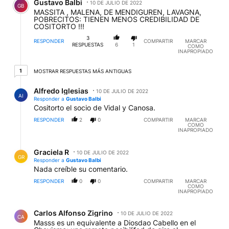
Gustavo Balbi
10 DE JULIO DE 2022
GB
MASSITA , MALENA, DE MENDIGUREN, LAVAGNA,
POBRECITOS: TIENEN MENOS CREDIBILIDAD DE
COSITORTO !!!
3
RESPONDER
COMPARTIR
MARCAR
RESPUESTAS
6
1
COMO
INAPROPIADO
1 respuesta más antiguas
1
MOSTRAR RESPUESTAS MÁS ANTIGUAS
Respuesta de Alfredo Iglesias.
Alfredo Iglesias
10 DE JULIO DE 2022
AI
Responder a
Gustavo Balbi
Cositorto el socio de Vidal y Canosa.
RESPONDER
2
0
COMPARTIR
MARCAR
COMO
INAPROPIADO
Respuesta de Graciela R.
Graciela R
10 DE JULIO DE 2022
GR
Responder a
Gustavo Balbi
Nada creíble su comentario.
RESPONDER
0
0
COMPARTIR
MARCAR
COMO
INAPROPIADO
Comentario de Carlos Alfonso Zigrino.
Carlos Alfonso Zigrino
10 DE JULIO DE 2022
CA
Masss es un equivalente a Diosdao Cabello en el