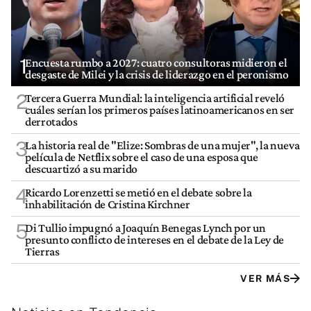
1
Encuesta rumbo a 2027: cuatro consultoras midieron el
desgaste de Milei y la crisis de liderazgo en el peronismo
2
Tercera Guerra Mundial: la inteligencia artificial reveló
cuáles serían los primeros países latinoamericanos en ser
derrotados
3
La historia real de "Elize: Sombras de una mujer", la nueva
película de Netflix sobre el caso de una esposa que
descuartizó a su marido
4
Ricardo Lorenzetti se metió en el debate sobre la
inhabilitación de Cristina Kirchner
5
Di Tullio impugnó a Joaquín Benegas Lynch por un
presunto conflicto de intereses en el debate de la Ley de
Tierras
VER MÁS