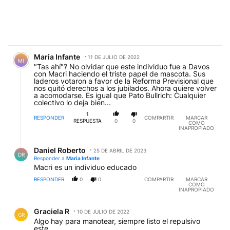
Comentario de Maria Infante.
Maria Infante
11 DE JULIO DE 2022
MI
"Tas ahí"? No olvidar que este individuo fue a Davos
con Macri haciendo el triste papel de mascota. Sus
laderos votaron a favor de la Reforma Previsional que
nos quitó derechos a los jubilados. Ahora quiere volver
a acomodarse. Es igual que Pato Bullrich: Cualquier
colectivo lo deja bien...
1
RESPONDER
COMPARTIR
MARCAR
RESPUESTA
0
0
COMO
INAPROPIADO
Respuesta de Daniel Roberto.
Daniel Roberto
25 DE ABRIL DE 2023
DR
Responder a
Maria Infante
Macri es un individuo educado
RESPONDER
0
0
COMPARTIR
MARCAR
COMO
INAPROPIADO
Comentario de Graciela R.
Graciela R
10 DE JULIO DE 2022
GR
Algo hay para manotear, siempre listo el repulsivo
este.