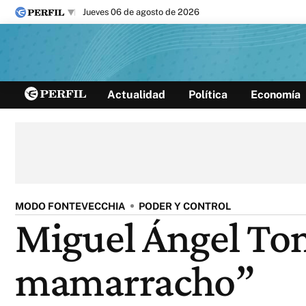
jueves 06 de agosto de 2026
Últimas noticias
Actualidad
Política
Economía
Inicio
Ahora
Opinión
Cultura
Arte
Educación
Videos
Córdoba
Reperfilar
Diario del Juicio
MODO FONTEVECCHIA
PODER Y CONTROL
Miguel Ángel Tom
mamarracho”