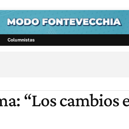
Columnistas
Política
Pymes
Salud
Internacional
Clima
Deportes
Business
Noticias
Caras
a: “Los cambios e