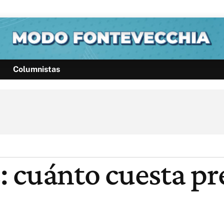
Columnistas
Política
Pymes
Salud
Internacional
Clima
Deportes
Business
Noticias
Caras
 cuánto cuesta pre