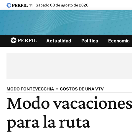
sábado 08 de agosto de 2026
Últimas noticias
Actualidad
Política
Economía
Inicio
Ahora
Opinión
Cultura
Arte
Educación
Videos
Córdoba
Reperfilar
Diario del Juicio
MODO FONTEVECCHIA
COSTOS DE UNA VTV
Modo vacaciones:
para la ruta