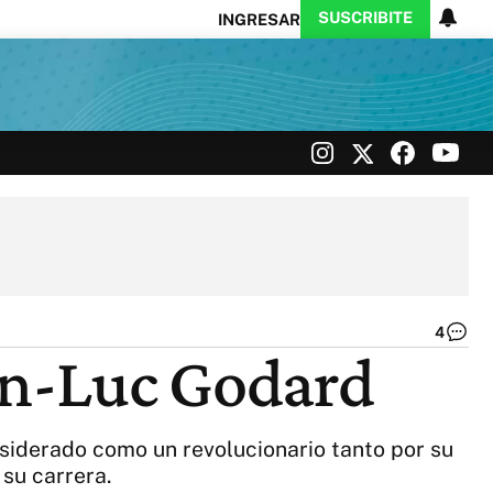
SUSCRIBITE
INGRESAR
Ciencia
Protagonistas
Tecnología
CARAS
Exitoina
Turismo
Exitoina
Gaming
Vivo
4
Je
ean-Luc Godard
Lu
Go
|
Ag
nsiderado como un revolucionario tanto por su
Af
su carrera.