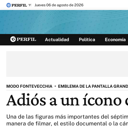
jueves 06 de agosto de 2026
Últimas noticias
Actualidad
Política
Economía
Inicio
Ahora
Opinión
Cultura
Arte
Educación
Videos
Córdoba
Reperfilar
Diario del Juicio
MODO FONTEVECCHIA
EMBLEMA DE LA PANTALLA GRAN
Adiós a un ícono
Una de las figuras más importantes del séptimo
manera de filmar, el estilo documental o la 