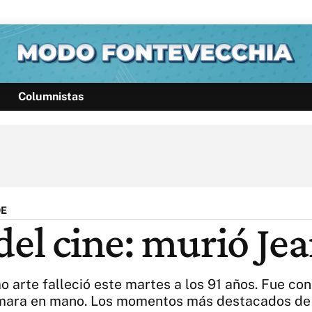
Columnistas
Política
Pymes
Salud
Internacional
Clima
Deportes
Business
Noticias
Caras
DE
 del cine: murió J
 arte falleció este martes a los 91 años. Fue co
cámara en mano. Los momentos más destacados de 