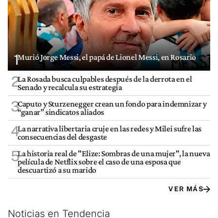
1
Murió Jorge Messi, el papá de Lionel Messi, en Rosario
2
La Rosada busca culpables después de la derrota en el
Senado y recalcula su estrategia
3
Caputo y Sturzenegger crean un fondo para indemnizar y
“ganar” sindicatos aliados
4
La narrativa libertaria cruje en las redes y Milei sufre las
consecuencias del desgaste
5
La historia real de "Elize: Sombras de una mujer", la nueva
película de Netflix sobre el caso de una esposa que
descuartizó a su marido
VER MÁS
Noticias en Tendencia