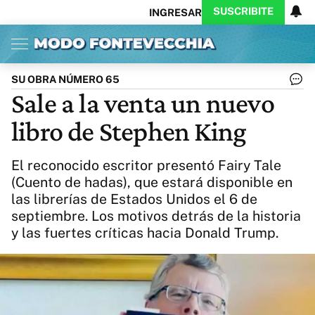
SUSCRIBITE
INGRESAR
Inicio
Ahora
Opinión
Actualidad
Política
Economía
Columnistas
Política
Pymes
Salud
SU OBRA NÚMERO 65
Ciencia
Protagonistas
Tecnología
Sale a la venta un nuevo
Cultura
Arte
Educación
libro de Stephen King
Internacional
Clima
Deportes
CARAS
Exitoina
Turismo
El reconocido escritor presentó Fairy Tale
Videos
Córdoba
Reperfilar
(Cuento de hadas), que estará disponible en
Business
Noticias
Caras
las librerías de Estados Unidos el 6 de
Exitoina
Gaming
Vivo
septiembre. Los motivos detrás de la historia
Diario del Juicio
y las fuertes críticas hacia Donald Trump.