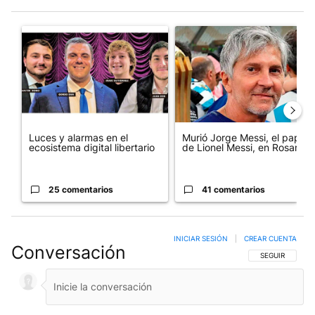
Este listado muestra los artículos con más comentarios en los últim
Un artículo de tendencia con el título "Luces y alarmas en el eco
Un artículo de tendencia con e
Luces y alarmas en el
Murió Jorge Messi, el papá
ecosistema digital libertario
de Lionel Messi, en Rosario
25 comentarios
41 comentarios
INICIAR SESIÓN
|
CREAR CUENTA
Conversación
SIGA ESTA CO
SEGUIR