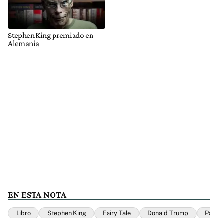
Stephen King premiado en
Alemania
EN ESTA NOTA
Libro
Stephen King
Fairy Tale
Donald Trump
Pan