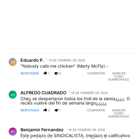
Comentario de Eduardo P..
Eduardo P.
19 DE FEBRERO DE 2026
EP
"Nobody calls me chicken" (Marty McFly).-
RESPONDER
1
0
COMPARTIR
MARCAR
COMO
INAPROPIADO
Comentario de ALFREDO CUADRADO.
ALFREDO CUADRADO
18 DE FEBRERO DE 2026
AC
Che¡¡ se despertaron todos los troll de la siesta¿¿¿¿. O
reciés vuelve del fin de semana largo¿¿¿¿¿
RESPONDER
0
1
COMPARTIR
MARCAR
COMO
INAPROPIADO
Comentario de Benjamin Fernandez.
Benjamin Fernandez
18 DE FEBRERO DE 2026
BF
Este pedazo de SINDICALISTA, (replazo el calificativo