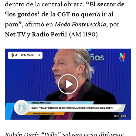
dentro de la central obrera.
“El sector de
‘los gordos’ de la CGT no quería ir al
paro”
, afirmó en
Modo Fontevecchia
, por
Net TV
y
Radio Perfil
(AM 1190).
Rubén Darío “Pollo” Sobrero es un dirigente