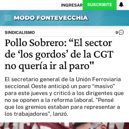
SUSCRIBITE
INGRESAR
Inicio
Ahora
Opinión
Actualidad
Política
Economía
Columnistas
Política
Pymes
Salud
SINDICALISMO
9
Ciencia
Protagonistas
Tecnología
Pollo Sobrero: “El sector
Cultura
Arte
Educación
de ‘los gordos’ de la CGT
Internacional
Clima
Deportes
CARAS
Exitoina
Turismo
no quería ir al paro"
Videos
Córdoba
Reperfilar
Business
Noticias
Caras
El secretario general de la Unión Ferroviaria
Exitoina
Gaming
Vivo
seccional Oeste anticipó un paro “masivo”
para este jueves y criticó a los dirigentes que
Diario del Juicio
no se oponen a la reforma laboral. "Pensé
que los gremios estaban para representar a
los trabajadores", lanzó.