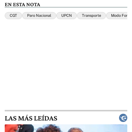
EN ESTA NOTA
CGT
Paro Nacional
UPCN
Transporte
Modo Fonte
LAS MÁS LEÍDAS