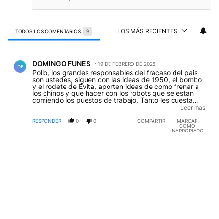
LOS MÁS RECIENTES
TODOS LOS COMENTARIOS
9
Todos los comentarios
Comentario de DOMINGO FUNES.
DOMINGO FUNES
19 DE FEBRERO DE 2026
DF
Pollo, los grandes responsables del fracaso del pais
son ustedes, siguen con las ideas de 1950, el bombo
y el rodete de Evita, aporten ideas de como frenar a
los chinos y que hacer con los robots que se estan
comiendo los puestos de trabajo. Tanto les cuesta
darse cuenta que con los Mayans, las Di Tullio, las
Leer mas
Mayra, los Grabois, los Maximos, los Yasky, la cosa no
va para bien ? pasamos un cuarto del siglo 21 y dale
RESPONDER
0
0
COMPARTIR
MARCAR
COMO
con lo mismo, miremos los paises que avanzan, a los
INAPROPIADO
Madanes la comida les seguira sobrando pero a los
920 los condenaron a la pobreza por un conflicto que
viene del gobierno de los Fernandez-Fernandez.