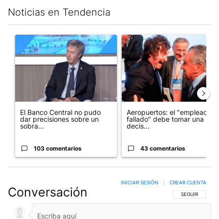
Noticias en Tendencia
Este listado muestra los artículos con más comentarios en los últim
Un artículo de tendencia con el título "El Banco Central no pud
Un artículo de tendencia con e
El Banco Central no pudo
Aeropuertos: el "empleado
dar precisiones sobre un
fallado" debe tomar una
sobra...
decis...
103 comentarios
43 comentarios
INICIAR SESIÓN
|
CREAR CUENTA
Conversación
SIGA ESTA CO
SEGUIR