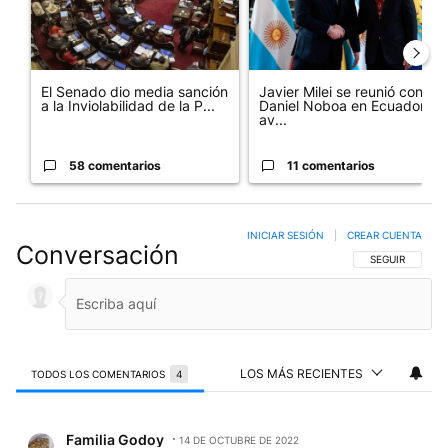
El Senado dio media sanción
Javier Milei se reunió con
a la Inviolabilidad de la P...
Daniel Noboa en Ecuador y
av...
58 comentarios
11 comentarios
INICIAR SESIÓN
|
CREAR CUENTA
Conversación
SIGA ESTA CO
SEGUIR
LOS MÁS RECIENTES
TODOS LOS COMENTARIOS
4
Todos los comentarios
Comentario de Familia Godoy.
Familia Godoy
14 DE OCTUBRE DE 2022