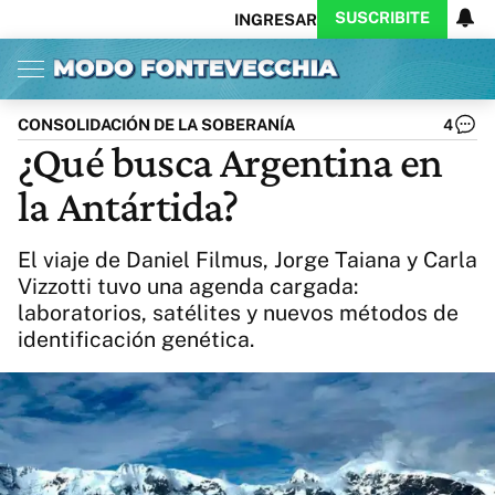
SUSCRIBITE
INGRESAR
Inicio
Ahora
Opinión
Actualidad
Política
Economía
Columnistas
Política
Pymes
Salud
CONSOLIDACIÓN DE LA SOBERANÍA
4
Ciencia
Protagonistas
Tecnología
¿Qué busca Argentina en
Cultura
Arte
Educación
la Antártida?
Internacional
Clima
Deportes
CARAS
Exitoina
Turismo
El viaje de Daniel Filmus, Jorge Taiana y Carla
Videos
Córdoba
Reperfilar
Vizzotti tuvo una agenda cargada:
Business
Noticias
Caras
laboratorios, satélites y nuevos métodos de
Exitoina
Gaming
Vivo
identificación genética.
Diario del Juicio