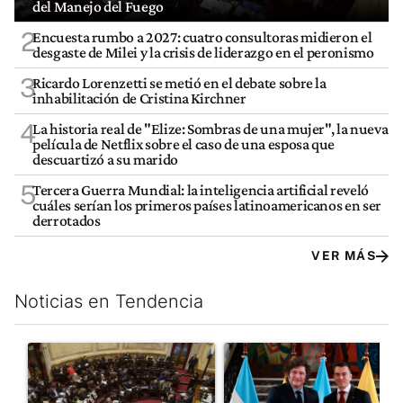
del Manejo del Fuego
2
Encuesta rumbo a 2027: cuatro consultoras midieron el
desgaste de Milei y la crisis de liderazgo en el peronismo
3
Ricardo Lorenzetti se metió en el debate sobre la
inhabilitación de Cristina Kirchner
4
La historia real de "Elize: Sombras de una mujer", la nueva
película de Netflix sobre el caso de una esposa que
descuartizó a su marido
5
Tercera Guerra Mundial: la inteligencia artificial reveló
cuáles serían los primeros países latinoamericanos en ser
derrotados
VER MÁS
Noticias en Tendencia
Este listado muestra los artículos con más comentarios en los últim
Un artículo de tendencia con el título "El Senado dio media san
Un artículo de tendencia con e