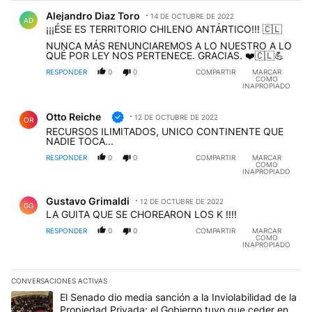
Comentario de Alejandro Diaz Toro.
Alejandro Diaz Toro
14 DE OCTUBRE DE 2022
AD
¡¡¡ÉSE ES TERRITORIO CHILENO ANTÁRTICO!!! 🇨🇱
NUNCA MÁS RENUNCIAREMOS A LO NUESTRO A LO
QUÉ POR LEY NOS PERTENECE. GRACIAS. ❤️🇨🇱💪
RESPONDER
0
0
COMPARTIR
MARCAR
COMO
INAPROPIADO
Comentario de Otto Reiche.
Otto Reiche
12 DE OCTUBRE DE 2022
OR
RECURSOS ILIMITADOS, UNICO CONTINENTE QUE
NADIE TOCA...
RESPONDER
0
0
COMPARTIR
MARCAR
COMO
INAPROPIADO
Comentario de Gustavo Grimaldi.
Gustavo Grimaldi
12 DE OCTUBRE DE 2022
GG
LA GUITA QUE SE CHOREARON LOS K !!!!
RESPONDER
0
0
COMPARTIR
MARCAR
COMO
INAPROPIADO
CONVERSACIONES ACTIVAS
Este listado muestra los artículos con más comentarios en los últim
Un artículo de tendencia con el título "El Senado dio media sanci
El Senado dio media sanción a la Inviolabilidad de la
Propiedad Privada: el Gobierno tuvo que ceder en la