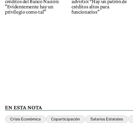
créditos del Banco Nación:
advirtió: “Hay un patrón de
"Evidentemente hay un
créditos altos para
privilegio como tal"
funcionarios”
EN ESTA NOTA
Crisis Económica
Coparticipación
Salarios Estatales
Ba