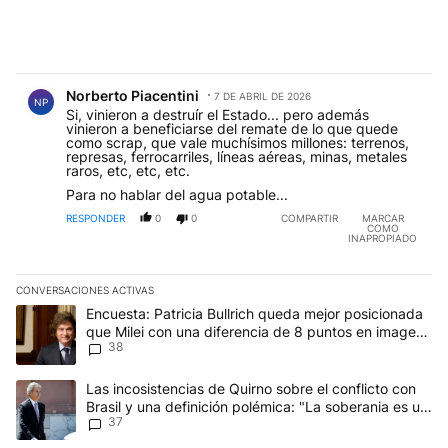
Comentario de Norberto Piacentini.
Norberto Piacentini
7 DE ABRIL DE 2026
NP
Si, vinieron a destruír el Estado... pero además
vinieron a beneficiarse del remate de lo que quede
como scrap, que vale muchísimos millones: terrenos,
represas, ferrocarriles, líneas aéreas, minas, metales
raros, etc, etc, etc.
Para no hablar del agua potable...
RESPONDER
0
0
COMPARTIR
MARCAR
COMO
INAPROPIADO
CONVERSACIONES ACTIVAS
Este listado muestra los artículos con más comentarios en los últim
Un artículo de tendencia con el título "Encuesta: Patricia Bullri
Encuesta: Patricia Bullrich queda mejor posicionada
que Milei con una diferencia de 8 puntos en imagen
38
negativa
Un artículo de tendencia con el título "Las incosistencias de Quir
Las incosistencias de Quirno sobre el conflicto con
Brasil y una definición polémica: "La soberania es un
37
concepto antiguo"