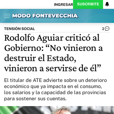
SUSCRIBITE
INGRESAR
Inicio
Ahora
Opinión
Actualidad
Política
Economía
Columnistas
Política
Pymes
Salud
TENSIÓN SOCIAL
2
Ciencia
Protagonistas
Tecnología
Rodolfo Aguiar criticó al
Cultura
Arte
Educación
Gobierno: “No vinieron a
Internacional
Clima
Deportes
CARAS
Exitoina
Turismo
destruir el Estado,
Videos
Córdoba
Reperfilar
vinieron a servirse de él”
Business
Noticias
Caras
Exitoina
Gaming
Vivo
El titular de ATE advierte sobre un deterioro
Diario del Juicio
económico que ya impacta en el consumo,
los salarios y la capacidad de las provincias
para sostener sus cuentas.