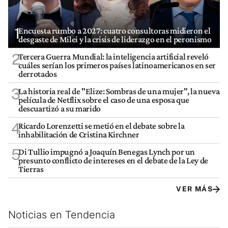
1
Encuesta rumbo a 2027: cuatro consultoras midieron el
desgaste de Milei y la crisis de liderazgo en el peronismo
2
Tercera Guerra Mundial: la inteligencia artificial reveló
cuáles serían los primeros países latinoamericanos en ser
derrotados
3
La historia real de "Elize: Sombras de una mujer", la nueva
película de Netflix sobre el caso de una esposa que
descuartizó a su marido
4
Ricardo Lorenzetti se metió en el debate sobre la
inhabilitación de Cristina Kirchner
5
Di Tullio impugnó a Joaquín Benegas Lynch por un
presunto conflicto de intereses en el debate de la Ley de
Tierras
VER MÁS
Noticias en Tendencia