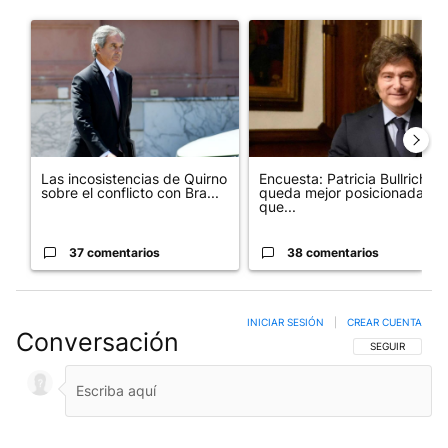
Este listado muestra los artículos con más comentarios en los últim
Un artículo de tendencia con el título "Las incosistencias de Qu
Un artículo de tendencia con e
Las incosistencias de Quirno
Encuesta: Patricia Bullrich
sobre el conflicto con Bra...
queda mejor posicionada
que...
37 comentarios
38 comentarios
INICIAR SESIÓN
|
CREAR CUENTA
Conversación
SIGA ESTA CO
SEGUIR