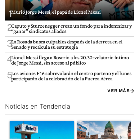
1
Murió Jorge Messi, el papá de Lionel Messi
2
Caputo y Sturzenegger crean un fondo para indemnizar y
“ganar” sindicatos aliados
3
La Rosada busca culpables después de la derrota en el
Senado y recalcula su estrategia
4
Lionel Messi llega a Rosario a las 20.30: velatorio íntimo
de Jorge Messi, sin acceso al público
5
Los aviones F 16 sobrevolarán el centro porteño y el lunes
participarán de la celebración de la Fuerza Aérea
VER MÁS
Noticias en Tendencia
Este listado muestra los artículos con más comentarios en los últim
Un artículo de tendencia con el título "Récord histórico de qu
Un artículo de tendencia con e