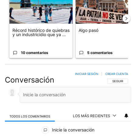
Récord histórico de quiebras
Algo pasó
y un industricidio que ya ...
10 comentarios
5 comentarios
INICIAR SESIÓN
|
CREAR CUENTA
Conversación
SIGA ESTA CO
SEGUIR
LOS MÁS RECIENTES
TODOS LOS COMENTARIOS
Todos los comentarios
Inicie la conversación