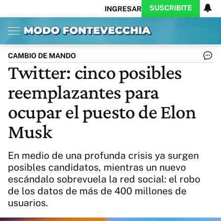
SUSCRIBITE
INGRESAR
Inicio
Ahora
Opinión
Actualidad
Política
Economía
Columnistas
Política
Pymes
Salud
CAMBIO DE MANDO
Ciencia
Protagonistas
Tecnología
Twitter: cinco posibles
Cultura
Arte
Educación
reemplazantes para
Internacional
Clima
Deportes
CARAS
Exitoina
Turismo
ocupar el puesto de Elon
Videos
Córdoba
Reperfilar
Musk
Business
Noticias
Caras
Exitoina
Gaming
Vivo
En medio de una profunda crisis ya surgen
Diario del Juicio
posibles candidatos, mientras un nuevo
escándalo sobrevuela la red social: el robo
de los datos de más de 400 millones de
usuarios.