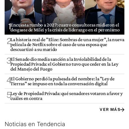
1
Encuesta rumbo a 2027: cuatro consultoras midieron el
desgaste de Milei y la crisis de liderazgo en el peronismo
2
La historia real de "Elize: Sombras de una mujer", la nueva
película de Netflix sobre el caso de una esposa que
descuartizó a su marido
3
El Senado dio media sanción a la Inviolabilidad de la
Propiedad Privada: el Gobierno tuvo que ceder en la Ley
del Manejo del Fuego
4
El Gobierno perdió la pulseada del nombre: la "Ley de
Tierras" se impuso en toda la conversación digital
5
Ley de Propiedad Privada: qué senadores votaron a favor y
cuáles en contra
VER MÁS
Noticias en Tendencia