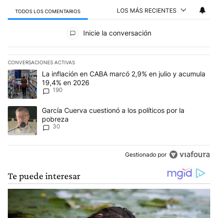
LOS MÁS RECIENTES
TODOS LOS COMENTARIOS
Todos los comentarios
Inicie la conversación
CONVERSACIONES ACTIVAS
Este listado muestra los artículos con más comentarios en los últim
Un artículo de tendencia con el título "La inflación en CABA mar
La inflación en CABA marcó 2,9% en julio y acumula
19,4% en 2026
190
Un artículo de tendencia con el título "García Cuerva cuestionó a 
García Cuerva cuestionó a los políticos por la
pobreza
30
Gestionado por