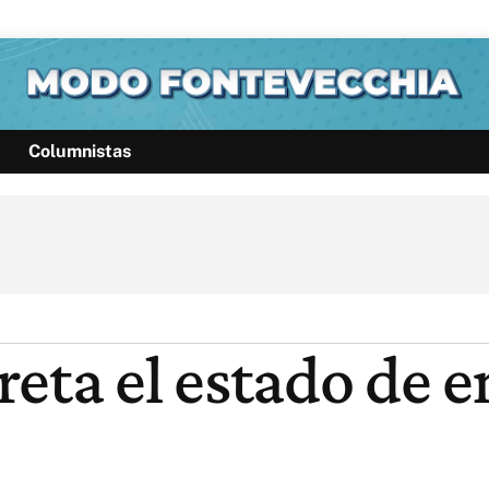
Columnistas
Política
Pymes
Salud
Internacional
Clima
Deportes
Business
Noticias
Caras
reta el estado de 