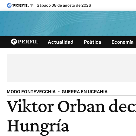
sábado 08 de agosto de 2026
Últimas noticias
Actualidad
Política
Economía
Inicio
Ahora
Opinión
Cultura
Arte
Educación
Videos
Córdoba
Reperfilar
Diario del Juicio
MODO FONTEVECCHIA
GUERRA EN UCRANIA
Viktor Orban dec
Hungría