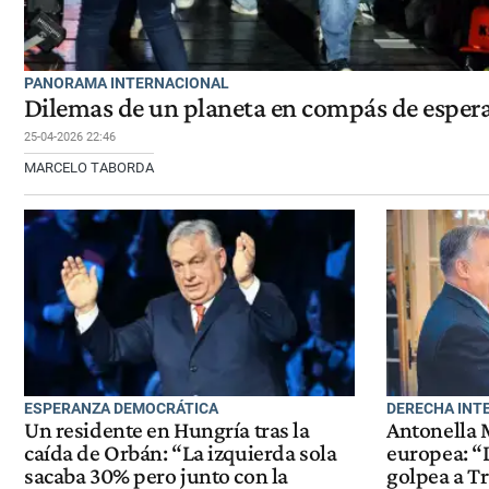
PANORAMA INTERNACIONAL
Dilemas de un planeta en compás de esper
25-04-2026 22:46
MARCELO TABORDA
ESPERANZA DEMOCRÁTICA
DERECHA INT
Un residente en Hungría tras la
Antonella M
caída de Orbán: “La izquierda sola
europea: “
sacaba 30% pero junto con la
golpea a T