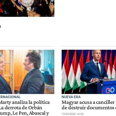
a
ERNACIONAL
NUEVA ERA
arty analiza la política
Magyar acusa a cancille
La derrota de Orbán
de destruir documentos
rump, Le Pen, Abascal y
13-04-2026 14:45