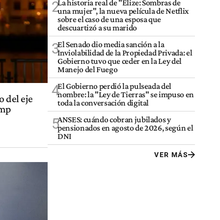
La historia real de "Elize: Sombras de
2
una mujer", la nueva película de Netflix
sobre el caso de una esposa que
descuartizó a su marido
El Senado dio media sanción a la
3
Inviolabilidad de la Propiedad Privada: el
Gobierno tuvo que ceder en la Ley del
Manejo del Fuego
El Gobierno perdió la pulseada del
4
nombre: la "Ley de Tierras" se impuso en
o del eje
toda la conversación digital
ump
ANSES: cuándo cobran jubilados y
5
pensionados en agosto de 2026, según el
DNI
VER MÁS