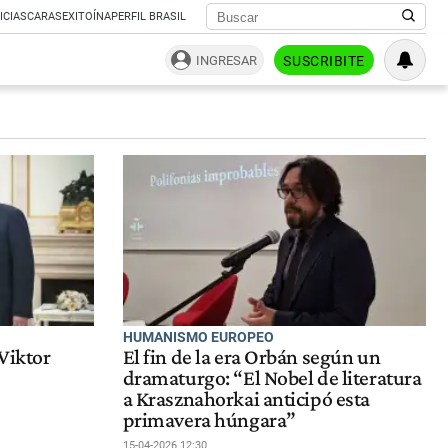
ICIAS
CARAS
EXITOÍNA
PERFIL BRASIL
INGRESAR
SUSCRIBITE
HUMANISMO EUROPEO
 Viktor
El fin de la era Orbán según un
dramaturgo: “El Nobel de literatura
a Krasznahorkai anticipó esta
primavera húngara”
15-04-2026 12:30