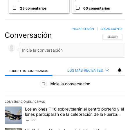
28 comentarios
60 comentarios
INICIAR SESIÓN
|
CREAR CUENTA
Conversación
SIGA ESTA CO
SEGUIR
LOS MÁS RECIENTES
TODOS LOS COMENTARIOS
Todos los comentarios
Inicie la conversación
CONVERSACIONES ACTIVAS
Este listado muestra los artículos con más comentarios en los últim
Un artículo de tendencia con el título "Los aviones F 16 sobrevola
Los aviones F 16 sobrevolarán el centro porteño y el
lunes participarán de la celebración de la Fuerza
Aérea
60