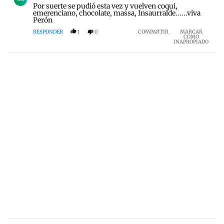
Por suerte se pudió esta vez y vuelven coqui,
emerenciano, chocolate, massa, Insaurralde......viva
Perón
RESPONDER
1
0
COMPARTIR
MARCAR
COMO
INAPROPIADO
Comentario de Angel Pucheta.