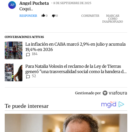
Angel Pucheta
8 DE SEPTIEMBRE DE 2025
AP
Coqui..
RESPONDER
0
0
COMPARTIR
MARCAR
COMO
INAPROPIADO
CONVERSACIONES ACTIVAS
Este listado muestra los artículos con más comentarios en los últim
Un artículo de tendencia con el título "La inflación en CABA marc
La inflación en CABA marcó 2,9% en julio y acumula
19,4% en 2026
184
Un artículo de tendencia con el título "Para Natalia Volosin el rec
Para Natalia Volosin el reclamo de la Ley de Tierras
generó "una trasversalidad social como la bandera de
52
Malvinas"
Gestionado por