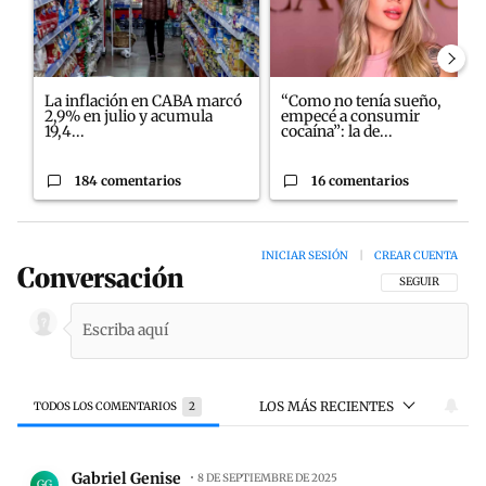
La inflación en CABA marcó
“Como no tenía sueño,
2,9% en julio y acumula
empecé a consumir
19,4...
cocaína”: la de...
184 comentarios
16 comentarios
INICIAR SESIÓN
|
CREAR CUENTA
Conversación
SIGA ESTA CON
SEGUIR
LOS MÁS RECIENTES
TODOS LOS COMENTARIOS
2
Todos los comentarios
Comentario de Gabriel Genise.
Gabriel Genise
8 DE SEPTIEMBRE DE 2025
GG