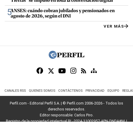
Tierras" se impuso en toda la conversación digital
5
ANSES: cuándo cobran jubilados y pensionados en
agosto de 2026, según el DNI
VER MÁS
CANALES RSS
QUIENES SOMOS
CONTÁCTENOS
PRIVACIDAD
EQUIPO
REGLA
Perfil.com - Editorial Perfil S.A.
| © Perfil.com 2006-2026 - Todos los
derechos reservados.
Editor responsable: Carlos Piro.
Registro de la propiedad intelectual RL-2024-31002957-APN-DNDA#MJ
Dirección:
California 2715
,
C1289ABI
,
CABA, Argentina
| Teléfono:
+54 9 11
3453 4567
| E-mail:
atencion@perfil.com