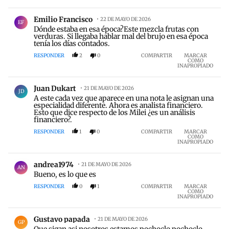
Comentario de Emilio Francisco.
Emilio Francisco
22 DE MAYO DE 2026
EF
Dónde estaba en esa época?Este mezcla frutas con
verduras. Si llegaba hablar mal del brujo en esa época
tenía los días contados.
RESPONDER
2
0
COMPARTIR
MARCAR
COMO
INAPROPIADO
Comentario de Juan Dukart.
Juan Dukart
21 DE MAYO DE 2026
JD
A este cada vez que aparece en una nota le asignan una
especialidad diferente. Ahora es analista financiero.
Esto que dice respecto de los Milei ¿es un análisis
financiero?.
RESPONDER
1
0
COMPARTIR
MARCAR
COMO
INAPROPIADO
Comentario de andrea1974 .
andrea1974
21 DE MAYO DE 2026
AN
Bueno, es lo que es
RESPONDER
0
1
COMPARTIR
MARCAR
COMO
INAPROPIADO
Comentario de Gustavo papada.
Gustavo papada
21 DE MAYO DE 2026
GP
Que sigan asi nosotros estamos pochoclo pochoclo