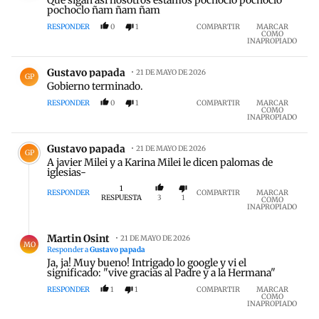
pochoclo ñam ñam ñam
RESPONDER
0
1
COMPARTIR
MARCAR
COMO
INAPROPIADO
Comentario de Gustavo papada.
Gustavo papada
21 DE MAYO DE 2026
GP
Gobierno terminado.
RESPONDER
0
1
COMPARTIR
MARCAR
COMO
INAPROPIADO
Comentario de Gustavo papada.
Gustavo papada
21 DE MAYO DE 2026
GP
A javier Milei y a Karina Milei le dicen palomas de
iglesias-
1
RESPONDER
COMPARTIR
MARCAR
RESPUESTA
3
1
COMO
INAPROPIADO
Respuesta de Martin Osint.
Martin Osint
21 DE MAYO DE 2026
MO
Responder a
Gustavo papada
Ja, ja! Muy bueno! Intrigado lo google y vi el
significado: "vive gracias al Padre y a la Hermana"
RESPONDER
1
1
COMPARTIR
MARCAR
COMO
INAPROPIADO