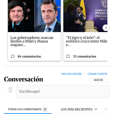
Los gobernadores marcan
"El tigre y el león": el
límites a Milei y Massa
eufórico cruce entre Milei y
reapare...
e...
84 comentarios
33 comentarios
INICIAR SESIÓN
|
CREAR CUENTA
Conversación
SIGA ESTA CON
SEGUIR
LOS MÁS RECIENTES
TODOS LOS COMENTARIOS
8