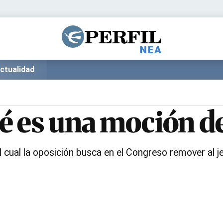
Política
Pymes
Salud
Internacional
Clima
Deportes
ctualidad
Business
Noticias
Caras
é es una moción d
cual la oposición busca en el Congreso remover al j