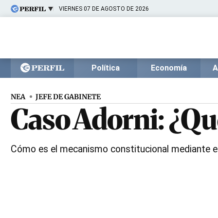
VIERNES 07 DE AGOSTO DE 2026
Últimas noticias
Inicio
Ahora
Opinión
Cultura
Arte
Educación
Política
Economía
A
Videos
Córdoba
Reperfilar
Diario del Juicio
NEA
JEFE DE GABINETE
Caso Adorni: ¿Qu
Cómo es el mecanismo constitucional mediante el 