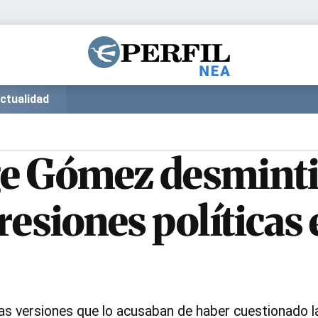
Política
Pymes
Salud
Internacional
Clima
Deportes
ctualidad
Business
Noticias
Caras
rge Gómez desminti
resiones políticas 
las versiones que lo acusaban de haber cuestionado l