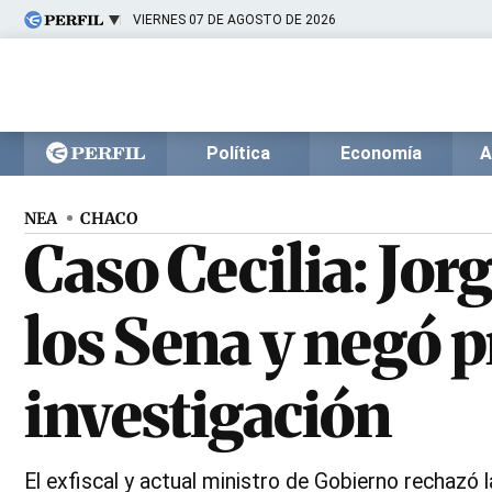
VIERNES 07 DE AGOSTO DE 2026
Últimas noticias
Inicio
Ahora
Opinión
Cultura
Arte
Educación
Política
Economía
A
Videos
Córdoba
Reperfilar
Diario del Juicio
NEA
CHACO
Caso Cecilia: Jo
los Sena y negó p
investigación
El exfiscal y actual ministro de Gobierno rechazó 