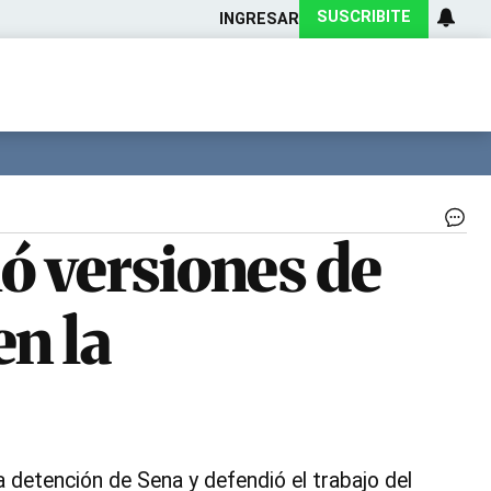
SUSCRIBITE
INGRESAR
Ciencia
Protagonistas
Tecnología
CARAS
Exitoina
Turismo
Exitoina
Gaming
Vivo
Jo
ó versiones de
Gó
exf
del
en la
ca
Cec
|
Ar
a detención de Sena y defendió el trabajo del