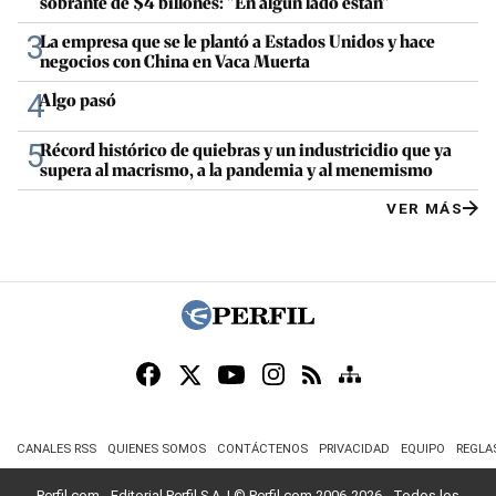
sobrante de $4 billones: "En algún lado están"
3
La empresa que se le plantó a Estados Unidos y hace
negocios con China en Vaca Muerta
4
Algo pasó
5
Récord histórico de quiebras y un industricidio que ya
supera al macrismo, a la pandemia y al menemismo
VER MÁS
CANALES RSS
QUIENES SOMOS
CONTÁCTENOS
PRIVACIDAD
EQUIPO
REGLA
Perfil.com - Editorial Perfil S.A.
| © Perfil.com 2006-2026 - Todos los