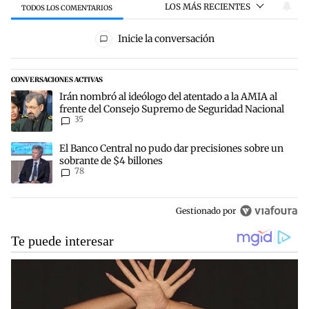
LOS MÁS RECIENTES
TODOS LOS COMENTARIOS
Todos los comentarios
Inicie la conversación
CONVERSACIONES ACTIVAS
Este listado muestra los artículos con más comentarios en los últim
Un artículo de tendencia con el título "Irán nombró al ideólogo de
Irán nombró al ideólogo del atentado a la AMIA al
frente del Consejo Supremo de Seguridad Nacional
35
Un artículo de tendencia con el título "El Banco Central no pudo d
El Banco Central no pudo dar precisiones sobre un
sobrante de $4 billones
78
Gestionado por