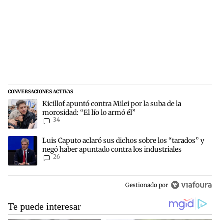
CONVERSACIONES ACTIVAS
Este listado muestra los artículos con más comentarios en los últim
Un artículo de tendencia con el título "Kicillof apuntó contra Milei 
Kicillof apuntó contra Milei por la suba de la
morosidad: “El lío lo armó él”
34
Un artículo de tendencia con el título "Luis Caputo aclaró sus dich
Luis Caputo aclaró sus dichos sobre los “tarados” y
negó haber apuntado contra los industriales
26
Gestionado por