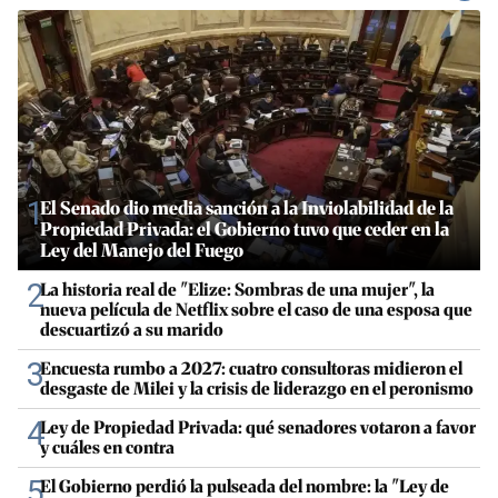
1
El Senado dio media sanción a la Inviolabilidad de la
Propiedad Privada: el Gobierno tuvo que ceder en la
Ley del Manejo del Fuego
2
La historia real de "Elize: Sombras de una mujer", la
nueva película de Netflix sobre el caso de una esposa que
descuartizó a su marido
3
Encuesta rumbo a 2027: cuatro consultoras midieron el
desgaste de Milei y la crisis de liderazgo en el peronismo
4
Ley de Propiedad Privada: qué senadores votaron a favor
y cuáles en contra
5
El Gobierno perdió la pulseada del nombre: la "Ley de