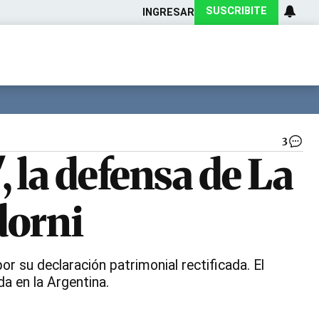
SUSCRIBITE
INGRESAR
Ciencia
Protagonistas
Tecnología
CARAS
Exitoina
Turismo
Exitoina
Gaming
Vivo
3
Adr
 la defensa de La
Zuk
Al
Ro
dorni
y
Ma
Ja
|
Re
or su declaración patrimonial rectificada. El
a en la Argentina.