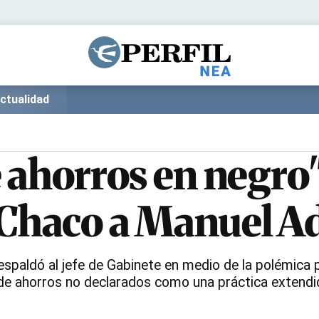
Política
Pymes
Salud
Internacional
Clima
Deportes
ctualidad
Business
Noticias
Caras
 ahorros en negro",
 Chaco a Manuel A
respaldó al jefe de Gabinete en medio de la polémica p
 de ahorros no declarados como una práctica extendid