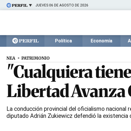
JUEVES 06 DE AGOSTO DE 2026
Últimas noticias
Inicio
Ahora
Opinión
Cultura
Arte
Educación
Política
Economía
A
Videos
Córdoba
Reperfilar
Diario del Juicio
NEA
PATRIMONIO
"Cualquiera tiene
Libertad Avanza
La conducción provincial del oficialismo nacional 
diputado Adrián Zukiewicz defendió la existencia