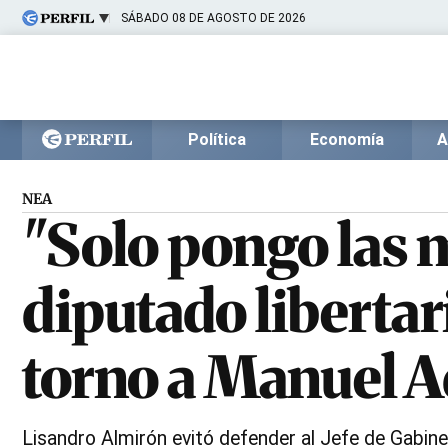
SÁBADO 08 DE AGOSTO DE 2026
Últimas noticias
Inicio
Ahora
Opinión
Cultura
Arte
Educación
Política
Economía
A
Videos
Córdoba
Reperfilar
Diario del Juicio
NEA
"Solo pongo las m
diputado libertar
torno a Manuel A
Lisandro Almirón evitó defender al Jefe de Gabine