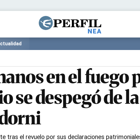
Política
Pymes
Salud
Internacional
Clima
Deportes
ctualidad
Business
Noticias
Caras
anos en el fuego p
io se despegó de l
dorni
te tras el revuelo por sus declaraciones patrimonia