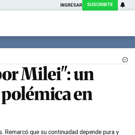
SUSCRIBITE
INGRESAR
Ciencia
Protagonistas
Tecnología
CARAS
Exitoina
Turismo
Exitoina
Gaming
Vivo
Li
or Milei": un
Alm
di
nac
a polémica en
po
Cor
|
Ge
les. Remarcó que su continuidad depende pura y