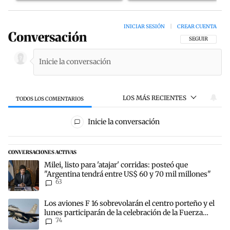
INICIAR SESIÓN
|
CREAR CUENTA
Conversación
SIGA ESTA CON
SEGUIR
LOS MÁS RECIENTES
TODOS LOS COMENTARIOS
Todos los comentarios
Inicie la conversación
CONVERSACIONES ACTIVAS
Este listado muestra los artículos con más comentarios en los últim
Un artículo de tendencia con el título "Milei, listo para 'atajar' c
Milei, listo para 'atajar' corridas: posteó que
"Argentina tendrá entre US$ 60 y 70 mil millones"
63
Un artículo de tendencia con el título "Los aviones F 16 sobrevolará
Los aviones F 16 sobrevolarán el centro porteño y el
lunes participarán de la celebración de la Fuerza
74
Aérea