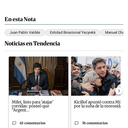
En esta Nota
Juan Pablo Valdés
Entidad Binacional Yacyretá
Manuel Chavar
Noticias en Tendencia
Este listado muestra los artículos con más comentarios en los últim
Un artículo de tendencia con el título "Milei, listo para 'atajar'
Un artículo de tendencia con el
Milei, listo para 'atajar'
Kicillof apuntó contra Milei
corridas: posteó que
por la suba de la morosida...
"Argent...
63 comentarios
76 comentarios