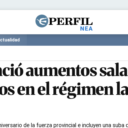
Política
Pymes
Salud
Internacional
Clima
Deportes
ctualidad
Business
Noticias
Caras
ció aumentos sala
s en el régimen la
ersario de la fuerza provincial e incluyen una suba d