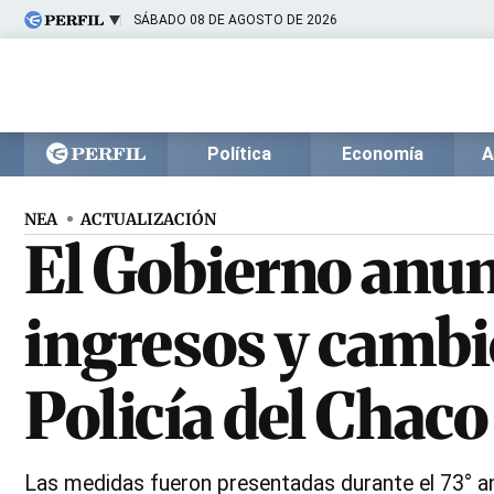
SÁBADO 08 DE AGOSTO DE 2026
Últimas noticias
Inicio
Ahora
Opinión
Cultura
Arte
Educación
Política
Economía
A
Videos
Córdoba
Reperfilar
Diario del Juicio
NEA
ACTUALIZACIÓN
El Gobierno anun
ingresos y cambio
Policía del Chaco
Las medidas fueron presentadas durante el 73° aniv