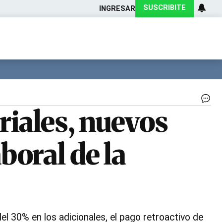
SUSCRIBITE
INGRESAR
Ciencia
Protagonistas
Tecnología
CARAS
Exitoina
Turismo
Exitoina
Gaming
Vivo
Pol
riales, nuevos
del
Ch
|
boral de la
Ej
pr
el 30% en los adicionales, el pago retroactivo de