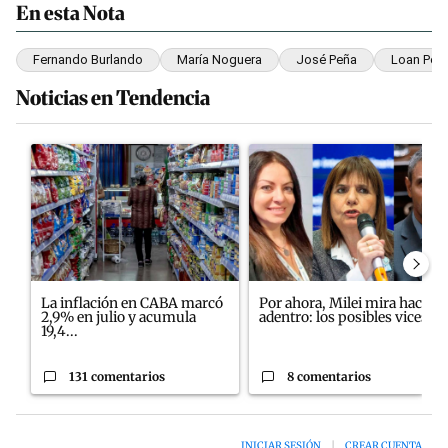
En esta Nota
Fernando Burlando
María Noguera
José Peña
Loan Peñ
Noticias en Tendencia
Este listado muestra los artículos con más comentarios en los últim
Un artículo de tendencia con el título "La inflación en CABA ma
Un artículo de tendencia con el
La inflación en CABA marcó
Por ahora, Milei mira hacia
2,9% en julio y acumula
adentro: los posibles vices...
19,4...
131 comentarios
8 comentarios
INICIAR SESIÓN
|
CREAR CUENTA