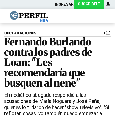
SUSCRIBITE
INGRESAR
Política
Economía
Actualidad
DECLARACIONES
1
Fernando Burlando
contra los padres de
Loan: "Les
recomendaría que
busquen al nene"
El mediático abogado respondió a las
acusaciones de María Noguera y José Peña,
quienes lo tildaron de hacer "show televisivo". "Si
reflotan cosas, yo también puedo empezar a