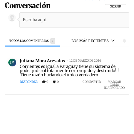
Conversación
SIGA ESTA CON
SEGUIR
LOS MÁS RECIENTES
TODOS LOS COMENTARIOS
1
Todos los comentarios
Comentario de Juliana Mora Arevalos.
Juliana Mora Arevalos
12 DE MARZO DE 2026
JM
Corrientes es igual a Paraguay tiene su sistema de
poder judicial totalmente corrompido y destruido!!!
Tiene razón burlando el único verdadero
RESPONDER
0
0
COMPARTIR
MARCAR
COMO
INAPROPIADO