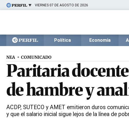
VIERNES 07 DE AGOSTO DE 2026
Últimas noticias
Inicio
Ahora
Opinión
Cultura
Arte
Educación
Política
Economía
A
Videos
Córdoba
Reperfilar
Diario del Juicio
NEA
COMUNICADO
Paritaria docente
de hambre y anal
ACDP, SUTECO y AMET emitieron duros comunicados
y que el salario inicial sigue lejos de la línea de pob