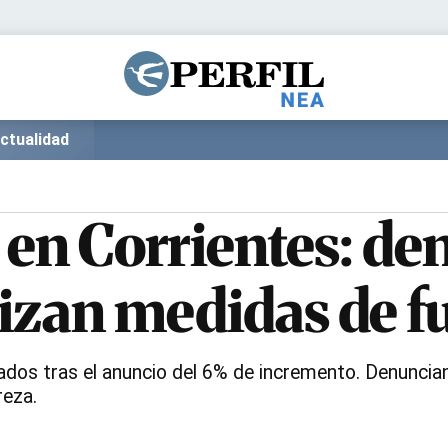
Política
Pymes
Salud
Internacional
Clima
Deportes
ctualidad
Business
Noticias
Caras
 en Corrientes: de
izan medidas de f
 tras el anuncio del 6% de incremento. Denuncian q
reza.