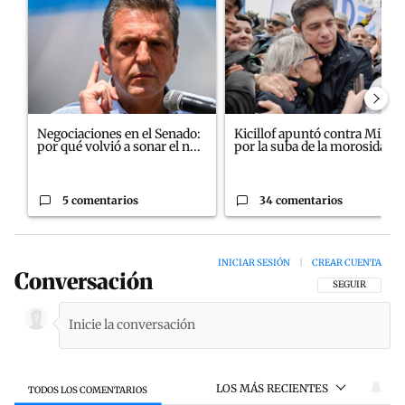
Negociaciones en el Senado:
Kicillof apuntó contra Milei
por qué volvió a sonar el n...
por la suba de la morosida...
5 comentarios
34 comentarios
INICIAR SESIÓN
|
CREAR CUENTA
Conversación
SIGA ESTA CON
SEGUIR
LOS MÁS RECIENTES
TODOS LOS COMENTARIOS