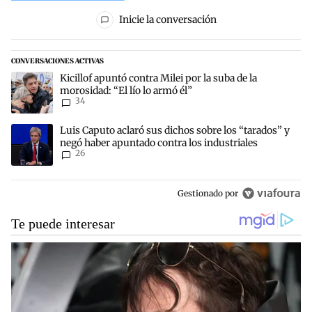
Todos los comentarios
Inicie la conversación
CONVERSACIONES ACTIVAS
Este listado muestra los artículos con más comentarios en los últim
Un artículo de tendencia con el título "Kicillof apuntó contra Milei 
Kicillof apuntó contra Milei por la suba de la
morosidad: “El lío lo armó él”
34
Un artículo de tendencia con el título "Luis Caputo aclaró sus dich
Luis Caputo aclaró sus dichos sobre los “tarados” y
negó haber apuntado contra los industriales
26
Gestionado por