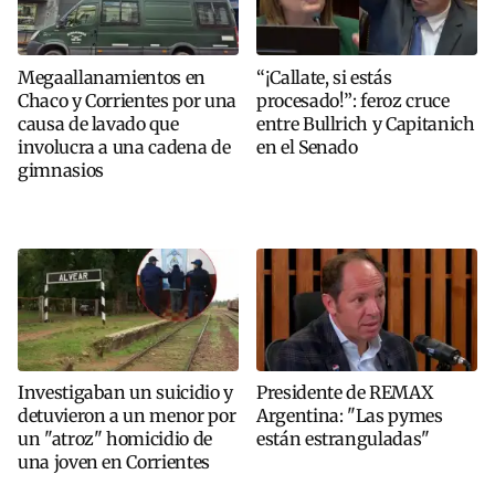
Megaallanamientos en
“¡Callate, si estás
Chaco y Corrientes por una
procesado!”: feroz cruce
causa de lavado que
entre Bullrich y Capitanich
involucra a una cadena de
en el Senado
gimnasios
Investigaban un suicidio y
Presidente de REMAX
detuvieron a un menor por
Argentina: "Las pymes
un "atroz" homicidio de
están estranguladas"
una joven en Corrientes