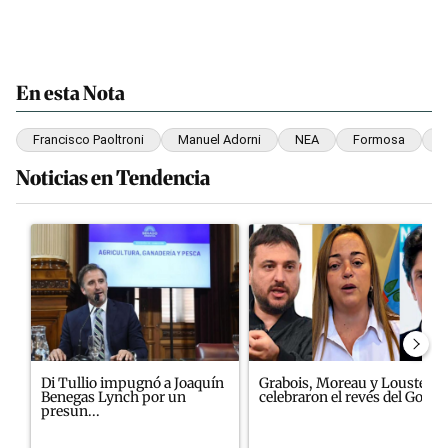
En esta Nota
Francisco Paoltroni
Manuel Adorni
NEA
Formosa
E
Noticias en Tendencia
Este listado muestra los artículos con más comentarios en los últim
Un artículo de tendencia con el título "Di Tullio impugnó a Joaq
Un artículo de tendencia con el
Di Tullio impugnó a Joaquín
Grabois, Moreau y Lousteau
Benegas Lynch por un
celebraron el revés del Gobi...
presun...