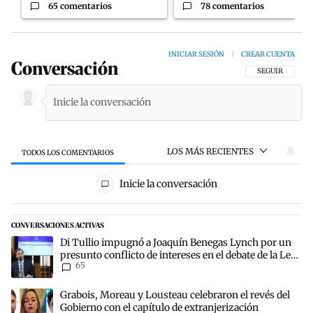
65 comentarios
78 comentarios
INICIAR SESIÓN
|
CREAR CUENTA
Conversación
SIGA ESTA CON
SEGUIR
LOS MÁS RECIENTES
TODOS LOS COMENTARIOS
Todos los comentarios
Inicie la conversación
CONVERSACIONES ACTIVAS
Este listado muestra los artículos con más comentarios en los últim
Un artículo de tendencia con el título "Di Tullio impugnó a Joaquín
Di Tullio impugnó a Joaquín Benegas Lynch por un
presunto conflicto de intereses en el debate de la Ley
65
de Tierras
Un artículo de tendencia con el título "Grabois, Moreau y Lousteau 
Grabois, Moreau y Lousteau celebraron el revés del
Gobierno con el capítulo de extranjerización