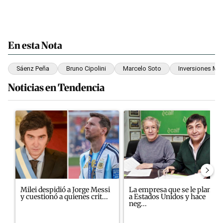
En esta Nota
Sáenz Peña
Bruno Cipolini
Marcelo Soto
Inversiones Mil
Noticias en Tendencia
Este listado muestra los artículos con más comentarios en los últim
Un artículo de tendencia con el título "Milei despidió a Jorge M
Un artículo de tendencia con e
Milei despidió a Jorge Messi
La empresa que se le plantó
y cuestionó a quienes crit...
a Estados Unidos y hace
neg...