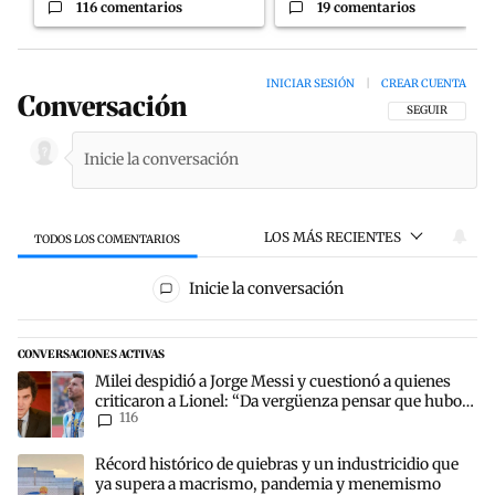
116 comentarios
19 comentarios
INICIAR SESIÓN
|
CREAR CUENTA
Conversación
SIGA ESTA CON
SEGUIR
LOS MÁS RECIENTES
TODOS LOS COMENTARIOS
Todos los comentarios
Inicie la conversación
CONVERSACIONES ACTIVAS
Este listado muestra los artículos con más comentarios en los últim
Un artículo de tendencia con el título "Milei despidió a Jorge Mess
Milei despidió a Jorge Messi y cuestionó a quienes
criticaron a Lionel: “Da vergüenza pensar que hubo
116
anti-Messi”
Un artículo de tendencia con el título "Récord histórico de quie
Récord histórico de quiebras y un industricidio que
ya supera a macrismo, pandemia y menemismo