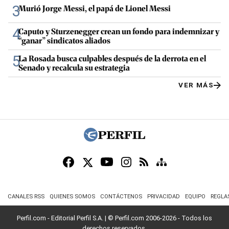
3
Murió Jorge Messi, el papá de Lionel Messi
4
Caputo y Sturzenegger crean un fondo para indemnizar y
“ganar” sindicatos aliados
5
La Rosada busca culpables después de la derrota en el
Senado y recalcula su estrategia
VER MÁS
CANALES RSS
QUIENES SOMOS
CONTÁCTENOS
PRIVACIDAD
EQUIPO
REGLA
Perfil.com - Editorial Perfil S.A.
| © Perfil.com 2006-2026 - Todos los
derechos reservados.