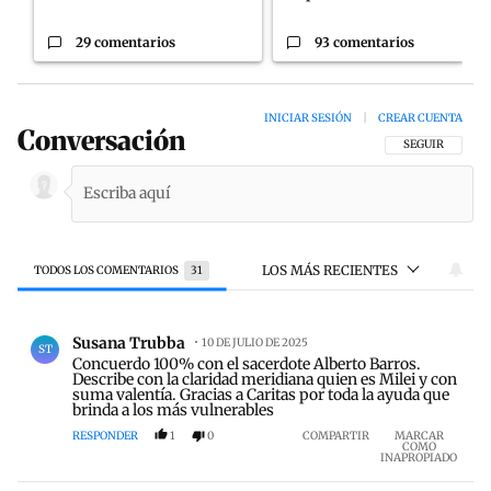
29 comentarios
93 comentarios
INICIAR SESIÓN
|
CREAR CUENTA
Conversación
SIGA ESTA CON
SEGUIR
LOS MÁS RECIENTES
TODOS LOS COMENTARIOS
31
Todos los comentarios
Comentario de Susana Trubba.
Susana Trubba
10 DE JULIO DE 2025
ST
Concuerdo 100% con el sacerdote Alberto Barros.
Describe con la claridad meridiana quien es Milei y con
suma valentía. Gracias a Caritas por toda la ayuda que
brinda a los más vulnerables
RESPONDER
1
0
COMPARTIR
MARCAR
COMO
INAPROPIADO