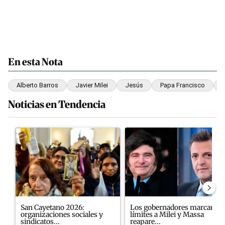
En esta Nota
Alberto Barros
Javier Milei
Jesús
Papa Francisco
Noticias en Tendencia
Este listado muestra los artículos con más comentarios en los últim
Un artículo de tendencia con el título "San Cayetano 2026: organ
Un artículo de tendencia con e
San Cayetano 2026:
Los gobernadores marcan
organizaciones sociales y
límites a Milei y Massa
sindicatos...
reapare...