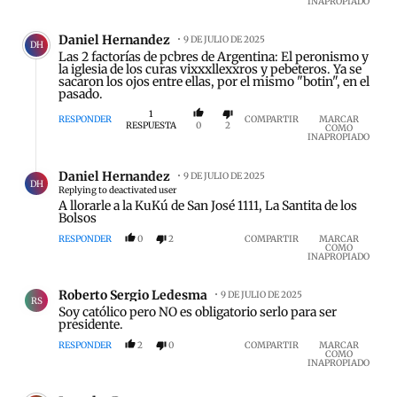
INAPROPIADO
Comentario de Daniel Hernandez.
Daniel Hernandez
9 DE JULIO DE 2025
DH
Las 2 factorías de pcbres de Argentina: El peronismo y
la iglesia de los curas vixxxllexxros y pebeteros. Ya se
sacaron los ojos entre ellas, por el mismo "botin", en el
pasado.
1
RESPONDER
COMPARTIR
MARCAR
RESPUESTA
0
2
COMO
INAPROPIADO
Respuesta de Daniel Hernandez.
Daniel Hernandez
9 DE JULIO DE 2025
DH
Replying to deactivated user
A llorarle a la KuKú de San José 1111, La Santita de los
Bolsos
RESPONDER
0
2
COMPARTIR
MARCAR
COMO
INAPROPIADO
Comentario de Roberto Sergio Ledesma.
Roberto Sergio Ledesma
9 DE JULIO DE 2025
RS
Soy católico pero NO es obligatorio serlo para ser
presidente.
RESPONDER
2
0
COMPARTIR
MARCAR
COMO
INAPROPIADO
Comentario de Leandro Rey.