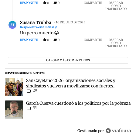
RESPONDER
0
0
COMPARTIR
MARCAR
COMO
INAPROPIADO
Respuesta de Susana Trubba.
Susana Trubba
10 DE JULIO DE 2025
ST
Responder a
este mensaje
Un perro muerto 😱
RESPONDER
0
0
COMPARTIR
MARCAR
COMO
INAPROPIADO
CARGAR MÁS COMENTARIOS
CONVERSACIONES ACTIVAS
Este listado muestra los artículos con más comentarios en los últim
Un artículo de tendencia con el título "San Cayetano 2026: organiz
San Cayetano 2026: organizaciones sociales y
sindicatos vuelven a movilizarse con fuertes
29
reclamos al Gobierno
Un artículo de tendencia con el título "García Cuerva cuestionó a lo
García Cuerva cuestionó a los políticos por la pobreza
55
Gestionado por