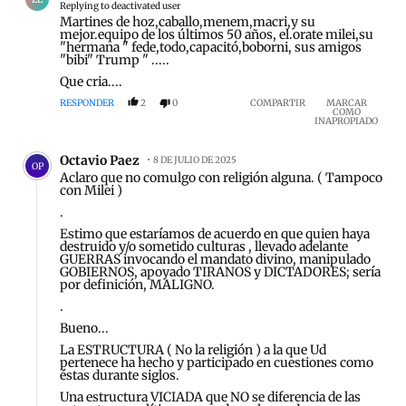
Replying to deactivated user
Martines de hoz,caballo,menem,macri,y su
mejor.equipo de los últimos 50 años, el.orate milei,su
"hermana " fede,todo,capacitó,boborni, sus amigos
"bibi" Trump " .....
Que cria....
RESPONDER
2
0
COMPARTIR
MARCAR
COMO
INAPROPIADO
Comentario de Octavio Paez.
Octavio Paez
8 DE JULIO DE 2025
OP
Aclaro que no comulgo con religión alguna. ( Tampoco
con Milei )
.
Estimo que estaríamos de acuerdo en que quien haya
destruido y/o sometido culturas , llevado adelante
GUERRAS invocando el mandato divino, manipulado
GOBIERNOS, apoyado TIRANOS y DICTADORES; sería
por definición, MALIGNO.
.
Bueno...
La ESTRUCTURA ( No la religión ) a la que Ud
pertenece ha hecho y participado en cuestiones como
éstas durante siglos.
Una estructura VICIADA que NO se diferencia de las