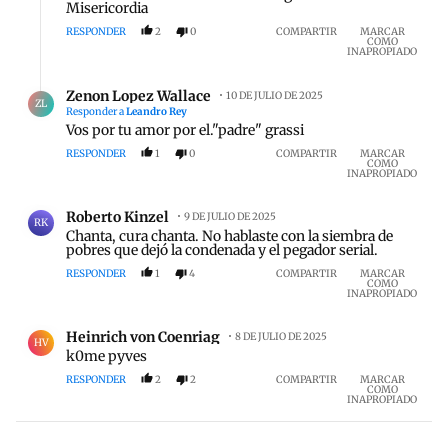
Misericordia
RESPONDER
2
0
COMPARTIR
MARCAR
COMO
INAPROPIADO
Respuesta de Zenon Lopez Wallace.
Zenon Lopez Wallace
10 DE JULIO DE 2025
ZL
Responder a
Leandro Rey
Vos por tu amor por el."padre" grassi
RESPONDER
1
0
COMPARTIR
MARCAR
COMO
INAPROPIADO
Comentario de Roberto Kinzel.
Roberto Kinzel
9 DE JULIO DE 2025
RK
Chanta, cura chanta. No hablaste con la siembra de
pobres que dejó la condenada y el pegador serial.
RESPONDER
1
4
COMPARTIR
MARCAR
COMO
INAPROPIADO
Comentario de Heinrich von Coenriag.
Heinrich von Coenriag
8 DE JULIO DE 2025
HV
k0me pyves
RESPONDER
2
2
COMPARTIR
MARCAR
COMO
INAPROPIADO