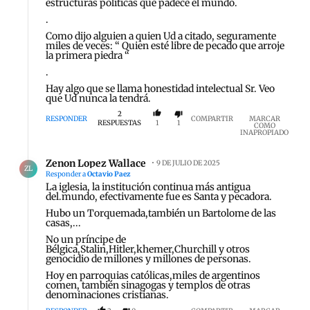
estructuras políticas que padece el mundo.
.
Como dijo alguien a quien Ud a citado, seguramente
miles de veces: “ Quien esté libre de pecado que arroje
la primera piedra “
.
Hay algo que se llama honestidad intelectual Sr. Veo
que Ud nunca la tendrá.
2
RESPONDER
COMPARTIR
MARCAR
RESPUESTAS
1
1
COMO
INAPROPIADO
Respuesta de Zenon Lopez Wallace.
Zenon Lopez Wallace
9 DE JULIO DE 2025
ZL
Responder a
Octavio Paez
La iglesia, la institución continua más antigua
del.mundo, efectivamente fue es Santa y pecadora.
Hubo un Torquemada,también un Bartolome de las
casas,...
No un príncipe de
Bélgica,Stalin,Hitler,khemer,Churchill y otros
genocidio de millones y millones de personas.
Hoy en parroquias católicas,miles de argentinos
comen, también sinagogas y templos de otras
denominaciones cristianas.