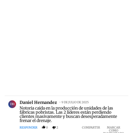
Comentario de Daniel Hernandez.
Daniel Hernandez
9 DE JULIO DE 2025
DH
Notoria caida en la producción de unidades de las
fábricas pobristas. Las 2 líderes están perdiendo
clientes masivamente y buscan desesperadamente
frenar el drenaje.
RESPONDER
0
2
COMPARTIR
MARCAR
COMO