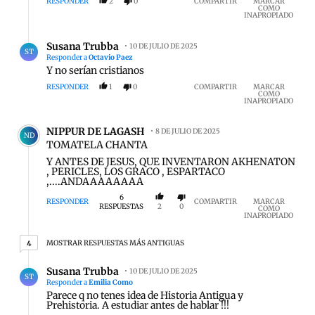
RESPONDER
2
0
COMPARTIR
MARCAR
COMO
INAPROPIADO
Respuesta de Susana Trubba.
Susana Trubba
10 DE JULIO DE 2025
ST
Responder a
Octavio Paez
Y no serían cristianos
RESPONDER
1
0
COMPARTIR
MARCAR
COMO
INAPROPIADO
Comentario de NIPPUR DE LAGASH.
NIPPUR DE LAGASH
8 DE JULIO DE 2025
ND
TOMATELA CHANTA
Y ANTES DE JESUS, QUE INVENTARON AKHENATON
, PERICLES, LOS GRACO , ESPARTACO
,....ANDAAAAAAAA
6
RESPONDER
COMPARTIR
MARCAR
RESPUESTAS
2
0
COMO
INAPROPIADO
4 respuestas más antiguas
MOSTRAR RESPUESTAS MÁS ANTIGUAS
4
Respuesta de Susana Trubba.
Susana Trubba
10 DE JULIO DE 2025
ST
Responder a
Emilia Como
Parece q no tenes idea de Historia Antigua y
Prehistoria. A estudiar antes de hablar !!!