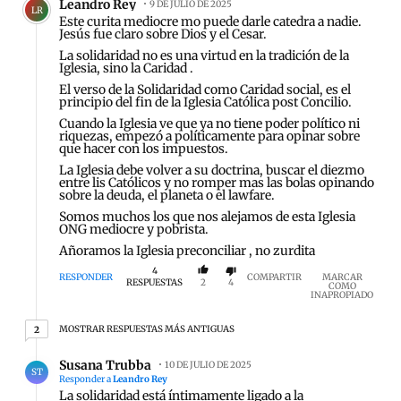
Leandro Rey
9 DE JULIO DE 2025
LR
Este curita mediocre mo puede darle catedra a nadie.
Jesús fue claro sobre Dios y el Cesar.
La solidaridad no es una virtud en la tradición de la
Iglesia, sino la Caridad .
El verso de la Solidaridad como Caridad social, es el
principio del fin de la Iglesia Católica post Concilio.
Cuando la Iglesia ve que ya no tiene poder político ni
riquezas, empezó a políticamente para opinar sobre
que hacer con los impuestos.
La Iglesia debe volver a su doctrina, buscar el diezmo
entre lis Católicos y no romper mas las bolas opinando
sobre la deuda, el planeta o el lawfare.
Somos muchos los que nos alejamos de esta Iglesia
ONG mediocre y pobrista.
Añoramos la Iglesia preconciliar , no zurdita
4
RESPONDER
COMPARTIR
MARCAR
RESPUESTAS
2
4
COMO
INAPROPIADO
2 respuestas más antiguas
MOSTRAR RESPUESTAS MÁS ANTIGUAS
2
Respuesta de Susana Trubba.
Susana Trubba
10 DE JULIO DE 2025
ST
Responder a
Leandro Rey
La solidaridad está íntimamente ligado a la