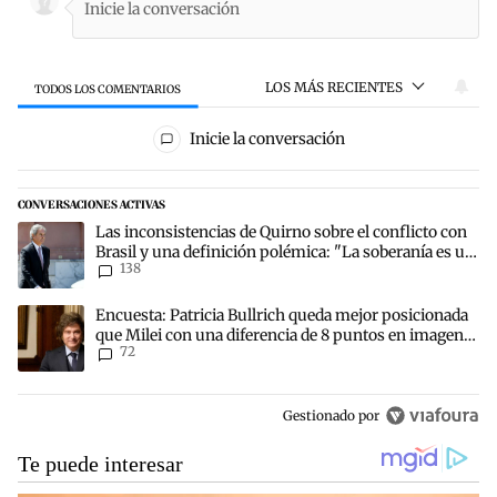
LOS MÁS RECIENTES
TODOS LOS COMENTARIOS
Todos los comentarios
Inicie la conversación
CONVERSACIONES ACTIVAS
Este listado muestra los artículos con más comentarios en los últim
Un artículo de tendencia con el título "Las inconsistencias de Quir
Las inconsistencias de Quirno sobre el conflicto con
Brasil y una definición polémica: "La soberanía es un
138
concepto antiguo"
Un artículo de tendencia con el título "Encuesta: Patricia Bullric
Encuesta: Patricia Bullrich queda mejor posicionada
que Milei con una diferencia de 8 puntos en imagen
72
negativa
Gestionado por