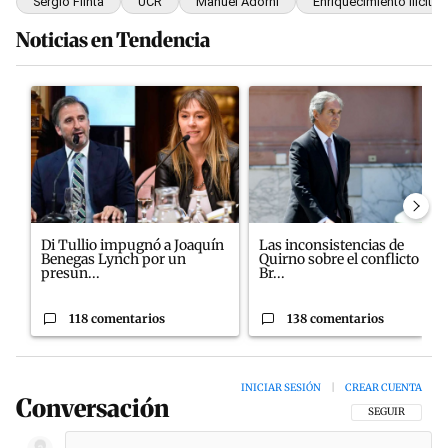
Sergio Flinta
UCR
Manuel Adorni
Enriquecimiento Ilícito
Noticias en Tendencia
Este listado muestra los artículos con más comentarios en los últim
Un artículo de tendencia con el título "Di Tullio impugnó a Joaq
Un artículo de tendencia con el
Di Tullio impugnó a Joaquín
Las inconsistencias de
Benegas Lynch por un
Quirno sobre el conflicto con
presun...
Br...
118 comentarios
138 comentarios
INICIAR SESIÓN
|
CREAR CUENTA
Conversación
SIGA ESTA CON
SEGUIR