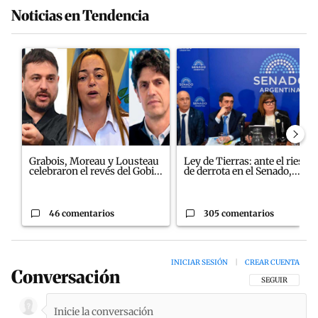
Noticias en Tendencia
Este listado muestra los artículos con más comentarios en los últim
Un artículo de tendencia con el título "Grabois, Moreau y Louste
Un artículo de tendencia con el
Grabois, Moreau y Lousteau
Ley de Tierras: ante el riesgo
celebraron el revés del Gobi...
de derrota en el Senado,...
46 comentarios
305 comentarios
INICIAR SESIÓN
|
CREAR CUENTA
Conversación
SIGA ESTA CON
SEGUIR