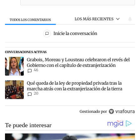
LOS MÁS RECIENTES
TODOS LOS COMENTARIOS
Todos los comentarios
Inicie la conversación
CONVERSACIONES ACTIVAS
Este listado muestra los artículos con más comentarios en los últim
Un artículo de tendencia con el título "Grabois, Moreau y Lousteau 
Grabois, Moreau y Lousteau celebraron el revés del
Gobierno con el capítulo de extranjerización
46
Un artículo de tendencia con el título "Qué queda de la ley de propi
Qué queda de la ley de propiedad privada tras la
marcha atrás con la extranjerización de la tierra
20
Gestionado por