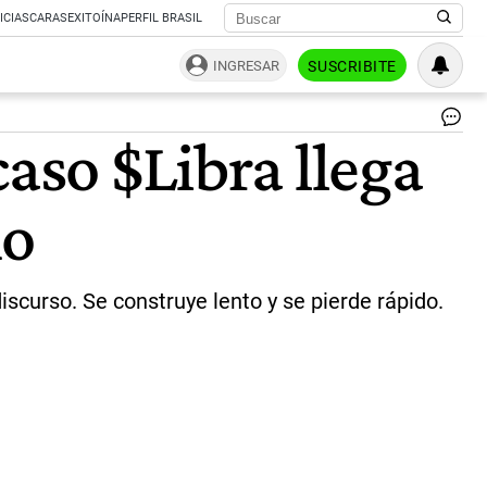
ICIAS
CARAS
EXITOÍNA
PERFIL BRASIL
INGRESAR
SUSCRIBITE
Jav
caso $Libra llega
Mil
ac
del
no
jef
de
Ga
Ma
Ad
discurso. Se construye lento y se pierde rápido.
|
Ju
Ma
-
AF