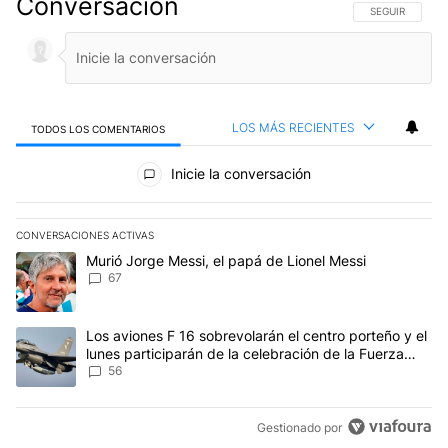
Conversación
SIGA ESTA CO
SEGUIR
LOS MÁS RECIENTES
TODOS LOS COMENTARIOS
Todos los comentarios
Inicie la conversación
CONVERSACIONES ACTIVAS
Este listado muestra los artículos con más comentarios en los últim
Un artículo de tendencia con el título "Murió Jorge Messi, el papá
Murió Jorge Messi, el papá de Lionel Messi
67
Un artículo de tendencia con el título "Los aviones F 16 sobrevola
Los aviones F 16 sobrevolarán el centro porteño y el
lunes participarán de la celebración de la Fuerza
Aérea
56
Gestionado por