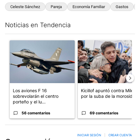
Celeste Sánchez
Pareja
Economía Familiar
Gastos
Noticias en Tendencia
Este listado muestra los artículos con más comentarios en los últim
Un artículo de tendencia con el título "Los aviones F 16 sobrevo
Un artículo de tendencia con el
Los aviones F 16
Kicillof apuntó contra Milei
sobrevolarán el centro
por la suba de la morosida...
porteño y el lu...
56 comentarios
69 comentarios
INICIAR SESIÓN
|
CREAR CUENTA