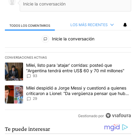
LOS MÁS RECIENTES
TODOS LOS COMENTARIOS
Todos los comentarios
Inicie la conversación
CONVERSACIONES ACTIVAS
Este listado muestra los artículos con más comentarios en los últim
Un artículo de tendencia con el título "Milei, listo para 'atajar' 
Milei, listo para 'atajar' corridas: posteó que
"Argentina tendrá entre US$ 60 y 70 mil millones"
93
Un artículo de tendencia con el título "Milei despidió a Jorge Mes
Milei despidió a Jorge Messi y cuestionó a quienes
criticaron a Lionel: “Da vergüenza pensar que hubo
anti-Messi”
29
Gestionado por