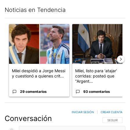
Noticias en Tendencia
Este listado muestra los artículos con más comentarios en los últim
Un artículo de tendencia con el título "Milei despidió a Jorge 
Un artículo de tendencia con el
Milei despidió a Jorge Messi
Milei, listo para 'atajar'
y cuestionó a quienes crit...
corridas: posteó que
"Argent...
29 comentarios
93 comentarios
INICIAR SESIÓN
|
CREAR CUENTA
Conversación
SIGA ESTA CO
SEGUIR