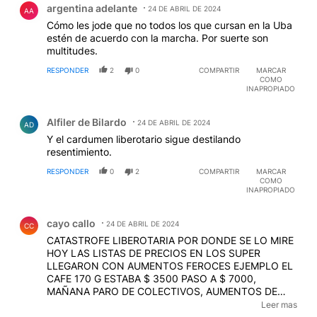
argentina adelante
24 DE ABRIL DE 2024
AA
Cómo les jode que no todos los que cursan en la Uba
estén de acuerdo con la marcha. Por suerte son
multitudes.
RESPONDER
2
0
COMPARTIR
MARCAR
COMO
INAPROPIADO
Comentario de Alfiler de Bilardo.
Alfiler de Bilardo
24 DE ABRIL DE 2024
AD
Y el cardumen liberotario sigue destilando
resentimiento.
RESPONDER
0
2
COMPARTIR
MARCAR
COMO
INAPROPIADO
Comentario de cayo callo.
cayo callo
24 DE ABRIL DE 2024
CC
CATASTROFE LIBEROTARIA POR DONDE SE LO MIRE
HOY LAS LISTAS DE PRECIOS EN LOS SUPER
LLEGARON CON AUMENTOS FEROCES EJEMPLO EL
CAFE 170 G ESTABA $ 3500 PASO A $ 7000,
MAÑANA PARO DE COLECTIVOS, AUMENTOS DE
LUZ Y GAS MULTIPLICADOS POR 7, AUMENTO DE LA
Leer mas
CARNE DEL 15% , CUATRO MILLONES DE POBRES