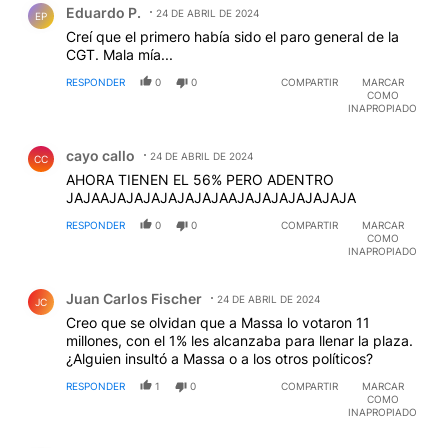
Eduardo P.
24 DE ABRIL DE 2024
EP
Creí que el primero había sido el paro general de la
CGT. Mala mía...
RESPONDER
0
0
COMPARTIR
MARCAR
COMO
INAPROPIADO
Comentario de cayo callo.
cayo callo
24 DE ABRIL DE 2024
CC
AHORA TIENEN EL 56% PERO ADENTRO
JAJAAJAJAJAJAJAJAJAAJAJAJAJAJAJAJA
RESPONDER
0
0
COMPARTIR
MARCAR
COMO
INAPROPIADO
Comentario de Juan Carlos Fischer.
Juan Carlos Fischer
24 DE ABRIL DE 2024
JC
Creo que se olvidan que a Massa lo votaron 11
millones, con el 1% les alcanzaba para llenar la plaza.
¿Alguien insultó a Massa o a los otros políticos?
RESPONDER
1
0
COMPARTIR
MARCAR
COMO
INAPROPIADO
Comentario de argentina adelante.