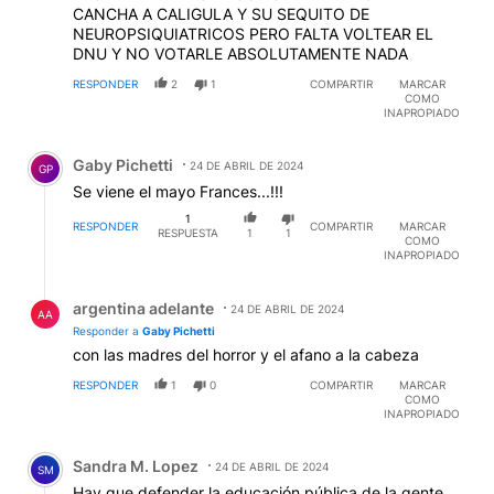
CANCHA A CALIGULA Y SU SEQUITO DE
NEUROPSIQUIATRICOS PERO FALTA VOLTEAR EL
DNU Y NO VOTARLE ABSOLUTAMENTE NADA
RESPONDER
2
1
COMPARTIR
MARCAR
COMO
INAPROPIADO
Comentario de Gaby Pichetti.
Gaby Pichetti
24 DE ABRIL DE 2024
GP
Se viene el mayo Frances...!!!
1
RESPONDER
COMPARTIR
MARCAR
RESPUESTA
1
1
COMO
INAPROPIADO
Respuesta de argentina adelante.
argentina adelante
24 DE ABRIL DE 2024
AA
Responder a
Gaby Pichetti
con las madres del horror y el afano a la cabeza
RESPONDER
1
0
COMPARTIR
MARCAR
COMO
INAPROPIADO
Comentario de Sandra M. Lopez.
Sandra M. Lopez
24 DE ABRIL DE 2024
SM
Hay que defender la educación pública de la gente