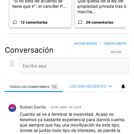
"Si no está de acuerdo se
Qué queda de la ley de
tiene que ir": el canciller P...
propiedad privada tras la
marcha...
12 comentarios
26 comentarios
INICIAR SESIÓN
|
CREAR CUENTA
Conversación
SIGA ESTA CO
SEGUIR
LOS MÁS RECIENTES
TODOS LOS COMENTARIOS
50
Todos los comentarios
Comentario de Ruben Dante.
Ruben Dante
24 DE ABRIL DE 2024
RD
Cuando se va a terminar la masividad. Acaso no
tenemos ya bastante experiencia para darnos cuenta
que siempre que hay una movilización de este tipo,
donde se juntan todo tipo de intereses, se pierde la