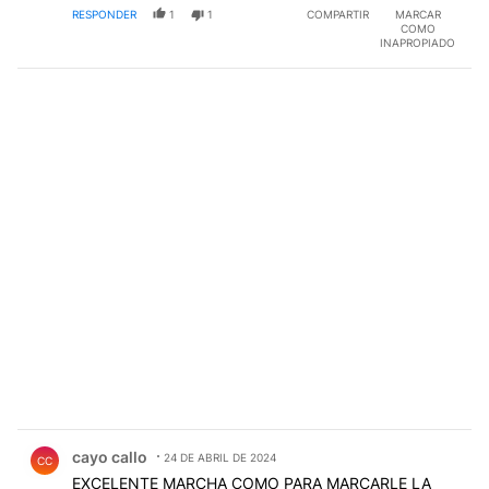
RESPONDER
1
1
COMPARTIR
MARCAR
NUEVOS DESDE QUE LLEGARON, GOBIERNO
COMO
TERMINADO POR ESO LA MARCHA DE AYER Y NO VA
INAPROPIADO
A SER LA ULTIMA
Comentario de cayo callo.
cayo callo
24 DE ABRIL DE 2024
CC
EXCELENTE MARCHA COMO PARA MARCARLE LA