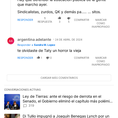
que marcho ayer.
Sindicalistas, zurdos, QK y demás pa..... ... sitos.
1
RESPONDER
COMPARTIR
MARCAR
RESPUESTA
3
5
COMO
INAPROPIADO
Respuesta de argentina adelante.
argentina adelante
24 DE ABRIL DE 2024
AA
Responder a
Sandra M. Lopez
te olvidaste de Taty un horror la vieja
RESPONDER
1
0
COMPARTIR
MARCAR
COMO
INAPROPIADO
CARGAR MÁS COMENTARIOS
CONVERSACIONES ACTIVAS
Este listado muestra los artículos con más comentarios en los últim
Un artículo de tendencia con el título "Ley de Tierras: ante el ri
Ley de Tierras: ante el riesgo de derrota en el
Senado, el Gobierno eliminó el capítulo más polémico
del proyecto
319
Un artículo de tendencia con el título "Di Tullio impugnó a Joaqu
Di Tullio impugnó a Joaquín Benegas Lynch por un