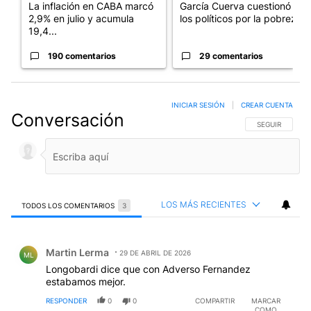
La inflación en CABA marcó
García Cuerva cuestionó a
2,9% en julio y acumula
los políticos por la pobreza
19,4...
190 comentarios
29 comentarios
INICIAR SESIÓN
|
CREAR CUENTA
Conversación
SIGA ESTA CO
SEGUIR
LOS MÁS RECIENTES
TODOS LOS COMENTARIOS
3
Todos los comentarios
Comentario de Martin Lerma.
Martin Lerma
29 DE ABRIL DE 2026
ML
Longobardi dice que con Adverso Fernandez
estabamos mejor.
RESPONDER
0
0
COMPARTIR
MARCAR
COMO