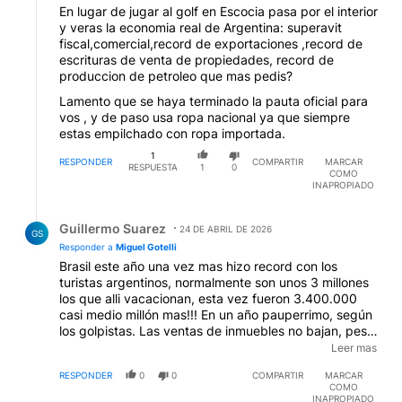
En lugar de jugar al golf en Escocia pasa por el interior
y veras la economia real de Argentina: superavit
fiscal,comercial,record de exportaciones ,record de
escrituras de venta de propiedades, record de
produccion de petroleo que mas pedis?
Lamento que se haya terminado la pauta oficial para
vos , y de paso usa ropa nacional ya que siempre
estas empilchado con ropa importada.
1
RESPONDER
COMPARTIR
MARCAR
RESPUESTA
1
0
COMO
INAPROPIADO
Respuesta de Guillermo Suarez.
Guillermo Suarez
24 DE ABRIL DE 2026
GS
Responder a
Miguel Gotelli
Brasil este año una vez mas hizo record con los
turistas argentinos, normalmente son unos 3 millones
los que alli vacacionan, esta vez fueron 3.400.000
casi medio millón mas!!! En un año pauperrimo, según
los golpistas. Las ventas de inmuebles no bajan, pese
a los pocos créditos, asi como la venta de 0 kms!!!
Leer mas
Qué mal que vá todo!!! Será que uds viven en el
RESPONDER
0
0
COMPARTIR
MARCAR
conourbano, donde Kicilloff no tiene, ni escuelas, ni
COMO
luz, ni cloacas, ni hospitales, ni policía, ni calles, ni
INAPROPIADO