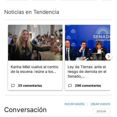
Noticias en Tendencia
Este listado muestra los artículos con más comentarios en los últim
Un artículo de tendencia con el título "Karina Milei vuelve al c
Un artículo de tendencia con e
Karina Milei vuelve al centro
Ley de Tierras: ante el
de la escena: reúne a los...
riesgo de derrota en el
Senado,...
25 comentarios
296 comentarios
INICIAR SESIÓN
|
CREAR CUENTA
Conversación
SIGA ESTA CO
SEGUIR