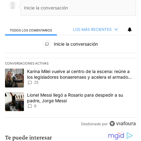
LOS MÁS RECIENTES
TODOS LOS COMENTARIOS
Todos los comentarios
Inicie la conversación
CONVERSACIONES ACTIVAS
Este listado muestra los artículos con más comentarios en los últim
Un artículo de tendencia con el título "Karina Milei vuelve al cen
Karina Milei vuelve al centro de la escena: reúne a
los legisladores bonaerenses y acelera el armado
para 2027
25
Un artículo de tendencia con el título "Lionel Messi llegó a Rosar
Lionel Messi llegó a Rosario para despedir a su
padre, Jorge Messi
9
Gestionado por