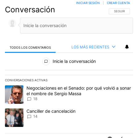
INICIAR SESIÓN
|
CREAR CUENTA
Conversación
SIGA ESTA CO
SEGUIR
LOS MÁS RECIENTES
TODOS LOS COMENTARIOS
Todos los comentarios
Inicie la conversación
CONVERSACIONES ACTIVAS
Este listado muestra los artículos con más comentarios en los últim
Un artículo de tendencia con el título "Negociaciones en el Sena
Negociaciones en el Senado: por qué volvió a sonar
el nombre de Sergio Massa
18
Un artículo de tendencia con el título "Canciller de cancelación" 
Canciller de cancelación
14