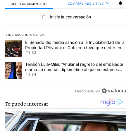
LOS MÁS RECIENTES
TODOS LOS COMENTARIOS
Todos los comentarios
Inicie la conversación
CONVERSACIONES ACTIVAS
Este listado muestra los artículos con más comentarios en los últim
Un artículo de tendencia con el título "El Senado dio media sanci
El Senado dio media sanción a la Inviolabilidad de la
Propiedad Privada: el Gobierno tuvo que ceder en la
Ley del Manejo del Fuego
33
Un artículo de tendencia con el título "Tensión Lula-Milei: “Anu
Tensión Lula-Milei: “Anular el regreso del embajador
marca un compás diplomático al que no estamos
acostumbrados"
34
Gestionado por