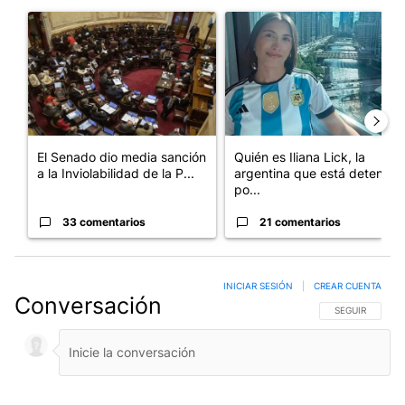
Este listado muestra los artículos con más comentarios en los últim
Un artículo de tendencia con el título "El Senado dio media san
Un artículo de tendencia con e
El Senado dio media sanción
Quién es Iliana Lick, la
a la Inviolabilidad de la P...
argentina que está detenida
po...
33 comentarios
21 comentarios
INICIAR SESIÓN
|
CREAR CUENTA
Conversación
SIGA ESTA CO
SEGUIR