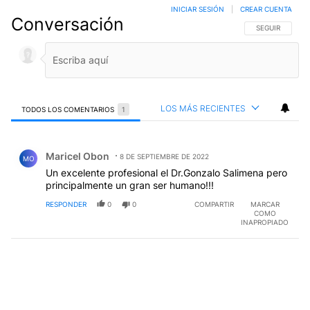
INICIAR SESIÓN
|
CREAR CUENTA
Conversación
SIGA ESTA CO
SEGUIR
LOS MÁS RECIENTES
TODOS LOS COMENTARIOS
1
Todos los comentarios
Comentario de Maricel Obon.
Maricel Obon
8 DE SEPTIEMBRE DE 2022
MO
Un excelente profesional el Dr.Gonzalo Salimena pero
principalmente un gran ser humano!!!
RESPONDER
0
0
COMPARTIR
MARCAR
COMO
INAPROPIADO