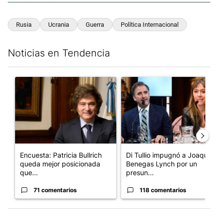
Rusia
Ucrania
Guerra
Política Internacional
Noticias en Tendencia
Este listado muestra los artículos con más comentarios en los últim
Un artículo de tendencia con el título "Encuesta: Patricia Bull
Un artículo de tendencia con e
Encuesta: Patricia Bullrich
Di Tullio impugnó a Joaquín
queda mejor posicionada
Benegas Lynch por un
que...
presun...
71 comentarios
118 comentarios