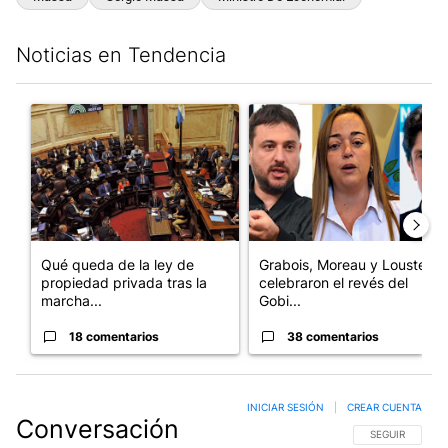
Noticias en Tendencia
Este listado muestra los artículos con más comentarios en los últim
Un artículo de tendencia con el título "Qué queda de la ley de p
Un artículo de tendencia con e
Qué queda de la ley de
Grabois, Moreau y Lousteau
propiedad privada tras la
celebraron el revés del
marcha...
Gobi...
18 comentarios
38 comentarios
INICIAR SESIÓN
|
CREAR CUENTA
Conversación
SIGA ESTA CO
SEGUIR