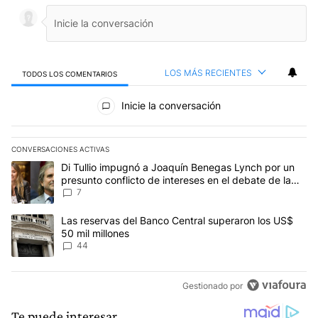
LOS MÁS RECIENTES
TODOS LOS COMENTARIOS
Todos los comentarios
Inicie la conversación
CONVERSACIONES ACTIVAS
Este listado muestra los artículos con más comentarios en los últim
Un artículo de tendencia con el título "Di Tullio impugnó a Joaquí
Di Tullio impugnó a Joaquín Benegas Lynch por un
presunto conflicto de intereses en el debate de la
Ley de Tierras
7
Un artículo de tendencia con el título "Las reservas del Banco Ce
Las reservas del Banco Central superaron los US$
50 mil millones
44
Gestionado por