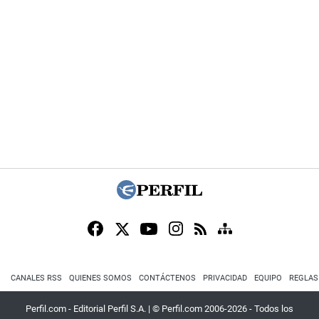
CANALES RSS
QUIENES SOMOS
CONTÁCTENOS
PRIVACIDAD
EQUIPO
REGLAS
Perfil.com - Editorial Perfil S.A.
| © Perfil.com 2006-2026 - Todos los