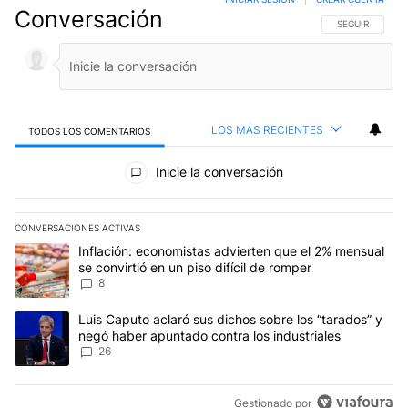
Conversación
SIGA ESTA CO
SEGUIR
LOS MÁS RECIENTES
TODOS LOS COMENTARIOS
Todos los comentarios
Inicie la conversación
CONVERSACIONES ACTIVAS
Este listado muestra los artículos con más comentarios en los últim
Un artículo de tendencia con el título "Inflación: economistas advi
Inflación: economistas advierten que el 2% mensual
se convirtió en un piso difícil de romper
8
Un artículo de tendencia con el título "Luis Caputo aclaró sus dic
Luis Caputo aclaró sus dichos sobre los “tarados” y
negó haber apuntado contra los industriales
26
Gestionado por