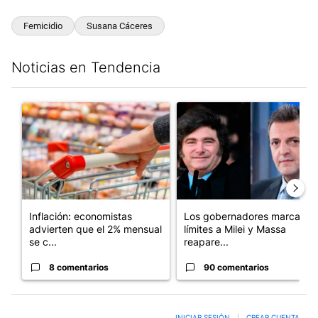
Femicidio
Susana Cáceres
Noticias en Tendencia
Este listado muestra los artículos con más comentarios en los últim
Un artículo de tendencia con el título "Inflación: economistas a
Un artículo de tendencia con e
Inflación: economistas
Los gobernadores marcan
advierten que el 2% mensual
límites a Milei y Massa
se c...
reapare...
8 comentarios
90 comentarios
INICIAR SESIÓN
|
CREAR CUENTA