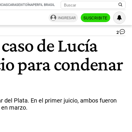
ICIAS
CARAS
EXITOÍNA
PERFIL BRASIL
INGRESAR
SUSCRIBITE
2
Lu
 caso de Lucía
Pé
|
Ce
cio para condenar
del Plata. En el primer juicio, ambos fueron
á en marzo.